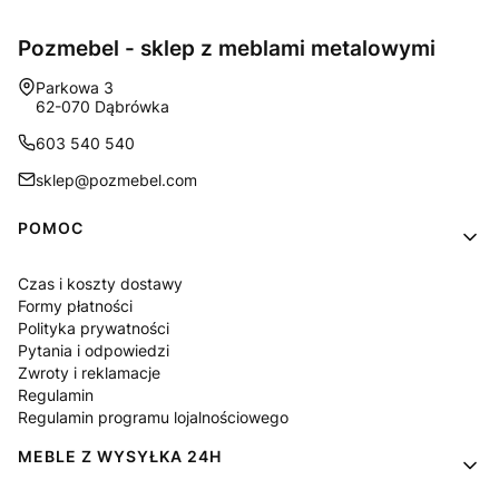
Pozmebel - sklep z meblami metalowymi
Adres:
Parkowa 3
62-070 Dąbrówka
603 540 540
sklep@pozmebel.com
Linki w stopce
POMOC
Czas i koszty dostawy
Formy płatności
Polityka prywatności
Pytania i odpowiedzi
Zwroty i reklamacje
Regulamin
Regulamin programu lojalnościowego
MEBLE Z WYSYŁKA 24H