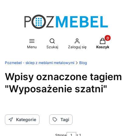
Produkty w koszy
Otwórz wyszukiwarkę
Menu
Szukaj
Zaloguj się
Koszyk
Pozmebel - sklep z meblami metalowymi
Blog
Wpisy oznaczone tagiem
"Wyposażenie szatni"
Kategorie
Tagi
Strona
z 1