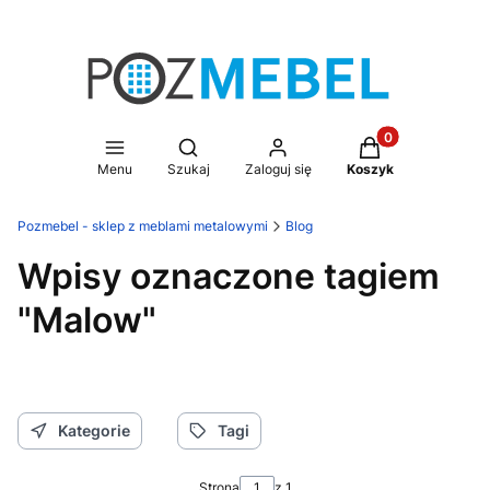
Produkty w koszy
Otwórz wyszukiwarkę
Menu
Szukaj
Zaloguj się
Koszyk
Pozmebel - sklep z meblami metalowymi
Blog
Wpisy oznaczone tagiem
"Malow"
Kategorie
Tagi
Strona
z 1