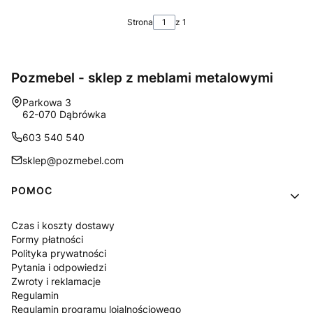
Strona
z 1
Pozmebel - sklep z meblami metalowymi
Adres:
Parkowa 3
62-070 Dąbrówka
603 540 540
sklep@pozmebel.com
Linki w stopce
POMOC
Czas i koszty dostawy
Formy płatności
Polityka prywatności
Pytania i odpowiedzi
Zwroty i reklamacje
Regulamin
Regulamin programu lojalnościowego