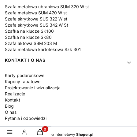
Szafa metalowa ubraniowa SUM 320 W st
Szafa metalowa SUM 420 W st
Szafa skrytkowa SUS 322 W st
Szafa skrytkowa SUS 342 W St
Szafka na klucze SK100
Szafka na klucze SK80
Szafa aktowa SBM 203 M
Szafa metalowa kartotekowa Szk 301
KONTAKT I O NAS
Karty podarunkowe
Kupony rabatowe
Projektowanie i wizualizacja
Realizacje
Kontakt
Blog
O nas
Pytania i odpowiedzi
Produkty w koszyku: 0. Zobacz szczegóły
Sklep internetowy
Shoper.pl