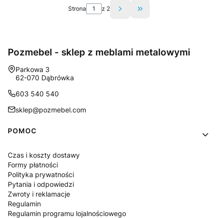
Strona
z 2
Przejdź do ostatniej st
Pozmebel - sklep z meblami metalowymi
Adres:
Parkowa 3
62-070 Dąbrówka
603 540 540
sklep@pozmebel.com
Linki w stopce
POMOC
Czas i koszty dostawy
Formy płatności
Polityka prywatności
Pytania i odpowiedzi
Zwroty i reklamacje
Regulamin
Regulamin programu lojalnościowego