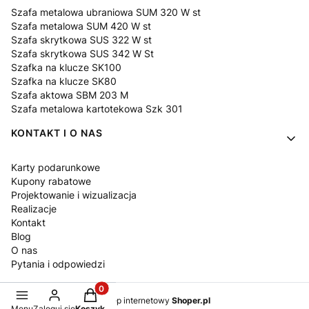
Szafa metalowa ubraniowa SUM 320 W st
Szafa metalowa SUM 420 W st
Szafa skrytkowa SUS 322 W st
Szafa skrytkowa SUS 342 W St
Szafka na klucze SK100
Szafka na klucze SK80
Szafa aktowa SBM 203 M
Szafa metalowa kartotekowa Szk 301
KONTAKT I O NAS
Karty podarunkowe
Kupony rabatowe
Projektowanie i wizualizacja
Realizacje
Kontakt
Blog
O nas
Pytania i odpowiedzi
Produkty w koszyku: 0. Zobacz szczegóły
Sklep internetowy
Shoper.pl
Menu
Zaloguj się
Koszyk