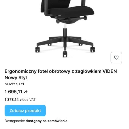
Ergonomiczny fotel obrotowy z zagłówkiem VIDEN
Nowy Styl
PRODUCENT
NOWY STYL
Cena
1 695,11 zł
Cena
1 378,14 zł
bez VAT
Zobacz produkt
Dostępność:
dostępny na zamówienie