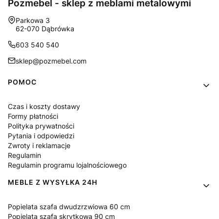
Pozmebel - sklep z meblami metalowymi
Adres:
Parkowa 3
62-070 Dąbrówka
603 540 540
sklep@pozmebel.com
Linki w stopce
POMOC
Czas i koszty dostawy
Formy płatności
Polityka prywatności
Pytania i odpowiedzi
Zwroty i reklamacje
Regulamin
Regulamin programu lojalnościowego
MEBLE Z WYSYŁKA 24H
Popielata szafa dwudzrzwiowa 60 cm
Popielata szafa skrytkowa 90 cm