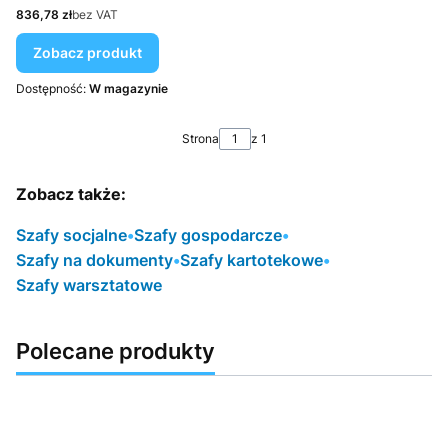
Cena
836,78 zł
bez VAT
Zobacz produkt
Dostępność:
W magazynie
Strona
z 1
Zobacz także:
Szafy socjalne
•
Szafy gospodarcze
•
Szafy na dokumenty
•
Szafy kartotekowe
•
Szafy warsztatowe
Polecane produkty