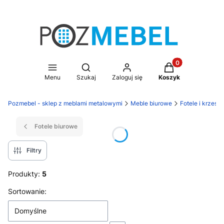
Produkty w koszy
Otwórz wyszukiwarkę
Menu
Szukaj
Zaloguj się
Koszyk
Pozmebel - sklep z meblami metalowymi
Meble biurowe
Fotele i krzesł
Fotele biurowe
Filtry
Produkty:
5
Lista produktów
Sortowanie:
Domyślne