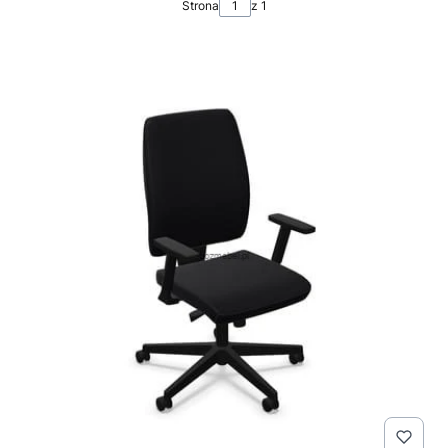
Strona
z 1