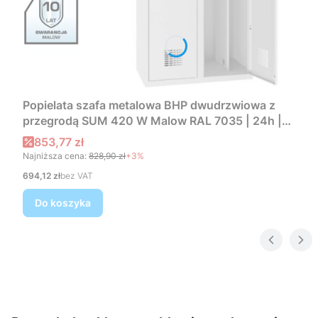
Popielata szafa metalowa BHP dwudrzwiowa z
przegrodą SUM 420 W Malow RAL 7035 | 24h |
darmowa dostawa
Cena promocyjna
853,77 zł
Najniższa cena:
828,90 zł
+3%
Cena
694,12 zł
bez VAT
Do koszyka