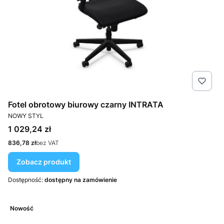
Fotel obrotowy biurowy czarny INTRATA
PRODUCENT
NOWY STYL
Cena
1 029,24 zł
Cena
836,78 zł
bez VAT
Zobacz produkt
Dostępność:
dostępny na zamówienie
Nowość