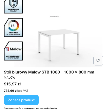
Stół biurowy Malow STB 1080 – 1000 × 800 mm
PRODUCENT
MALOW
Cena
915,97 zł
Cena
744,69 zł
bez VAT
Zobacz produkt
Dostępność:
dostępny na zamówienie