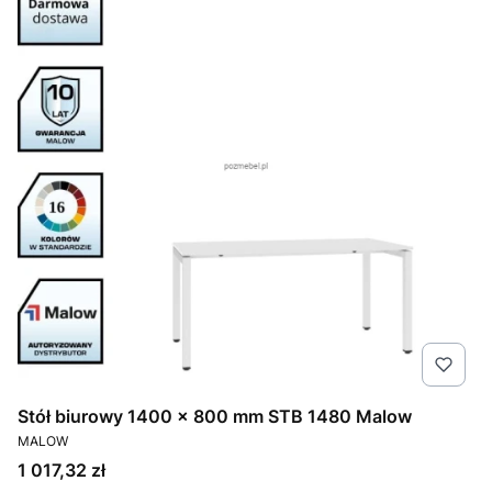
Stół biurowy 1400 × 800 mm STB 1480 Malow
PRODUCENT
MALOW
Cena
1 017,32 zł