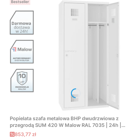
Bestseller
Popielata szafa metalowa BHP dwudrzwiowa z
przegrodą SUM 420 W Malow RAL 7035 | 24h |
darmowa dostawa
Cena promocyjna
853,77 zł