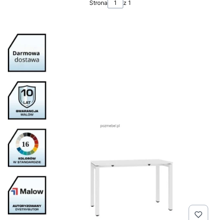
Strona
z 1