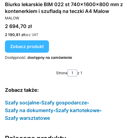
Biurko lekarskie BIM 022 st 740x1600x800 mm z
kontenerkiem i szufladą na teczki A4 Malow
PRODUCENT
MALOW
Cena
2 694,70 zł
Cena
2 190,81 zł
bez VAT
Zobacz produkt
Dostępność:
dostępny na zamówienie
Strona
z 1
Zobacz także:
Szafy socjalne
•
Szafy gospodarcze
•
Szafy na dokumenty
•
Szafy kartotekowe
•
Szafy warsztatowe