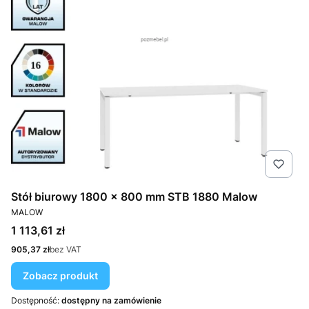
Stół biurowy 1800 × 800 mm STB 1880 Malow
PRODUCENT
MALOW
Cena
1 113,61 zł
Cena
905,37 zł
bez VAT
Zobacz produkt
Dostępność:
dostępny na zamówienie