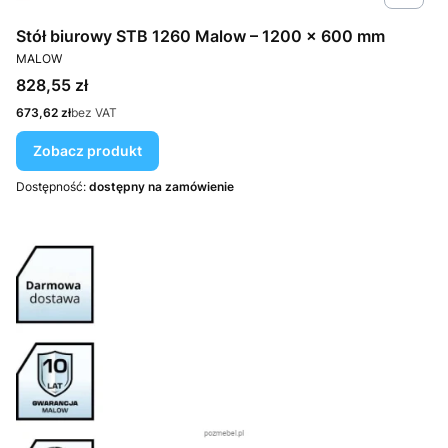
Stół biurowy STB 1260 Malow – 1200 × 600 mm
PRODUCENT
MALOW
Cena
828,55 zł
Cena
673,62 zł
bez VAT
Zobacz produkt
Dostępność:
dostępny na zamówienie