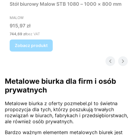
Stół biurowy Malow STB 1080 – 1000 × 800 mm
PRODUCENT
MALOW
Cena
915,97 zł
Cena
744,69 zł
bez VAT
Zobacz produkt
Metalowe biurka dla firm i osób
prywatnych
Metalowe biurka z oferty pozmebel.pl to świetna
propozycja dla tych, którzy poszukują trwałych
rozwiązań w biurach, fabrykach i przedsiębiorstwach,
ale również osób prywatnych.
Bardzo ważnym elementem metalowych biurek jest