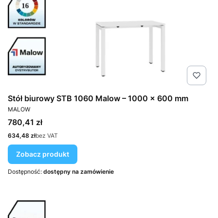
Stół biurowy STB 1060 Malow – 1000 × 600 mm
PRODUCENT
MALOW
Cena
780,41 zł
Cena
634,48 zł
bez VAT
Zobacz produkt
Dostępność:
dostępny na zamówienie