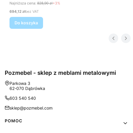
Najniższa cena:
828,90 zł
+3%
Cena
694,12 zł
bez VAT
Do koszyka
Pozmebel - sklep z meblami metalowymi
Adres:
Parkowa 3
62-070 Dąbrówka
603 540 540
sklep@pozmebel.com
Linki w stopce
POMOC