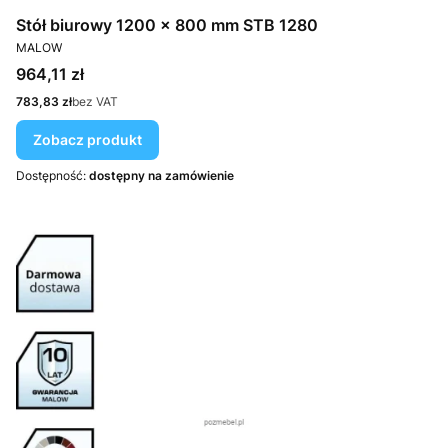
Stół biurowy 1200 × 800 mm STB 1280
PRODUCENT
MALOW
Cena
964,11 zł
Cena
783,83 zł
bez VAT
Zobacz produkt
Dostępność:
dostępny na zamówienie