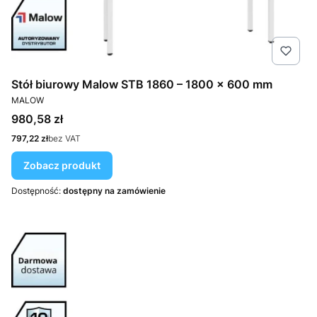
Stół biurowy Malow STB 1860 – 1800 × 600 mm
PRODUCENT
MALOW
Cena
980,58 zł
Cena
797,22 zł
bez VAT
Zobacz produkt
Dostępność:
dostępny na zamówienie