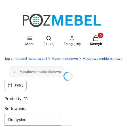
Produkty w koszy
Otwórz wyszukiwarkę
Menu
Szukaj
Zaloguj się
Koszyk
 sklep z meblami metalowymi
Meble metalowe
Metalowe meble biurowe
Metalowe meble biurowe
Filtry
Produkty:
11
Lista produktów
Sortowanie:
Domyślne