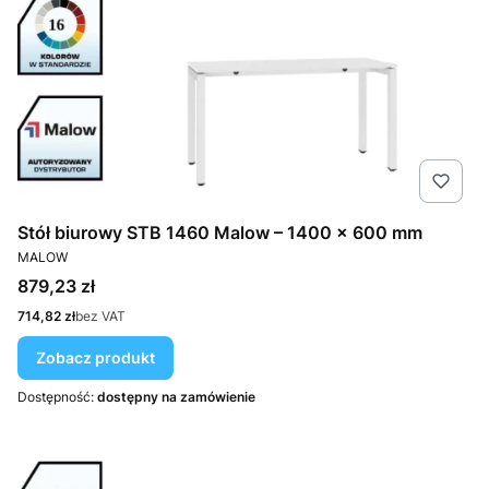
Stół biurowy STB 1460 Malow – 1400 × 600 mm
PRODUCENT
MALOW
Cena
879,23 zł
Cena
714,82 zł
bez VAT
Zobacz produkt
Dostępność:
dostępny na zamówienie