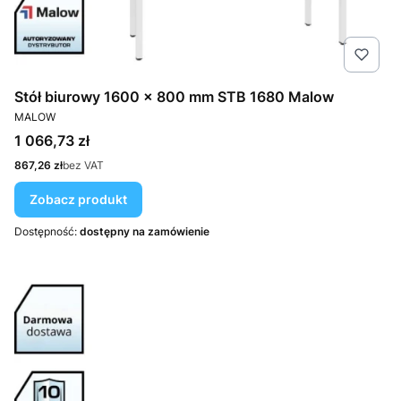
Stół biurowy 1600 × 800 mm STB 1680 Malow
PRODUCENT
MALOW
Cena
1 066,73 zł
Cena
867,26 zł
bez VAT
Zobacz produkt
Dostępność:
dostępny na zamówienie