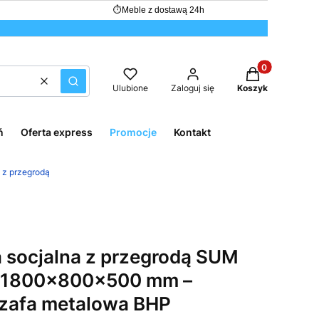
⏱
Meble z dostawą 24h
Produkty w kos
Wyczyść
Szukaj
Ulubione
Zaloguj się
Koszyk
ń
Oferta express
Promocje
Kontakt
a z przegrodą
 socjalna z przegrodą SUM
w 1800x800x500 mm –
zafa metalowa BHP