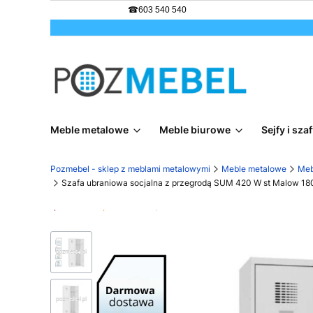
☎
603 540 540
Meble metalowe
Meble biurowe
Sejfy i sz
Pozmebel - sklep z meblami metalowymi
Meble metalowe
Meb
Szafa ubraniowa socjalna z przegrodą SUM 420 W st Malow
Promocja
Bestseller
Darmowa dostawa