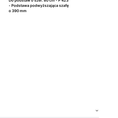
Do podstaw o szer. 80 cm - P 423
- Podstawa podwyższająca szafę
o 390 mm