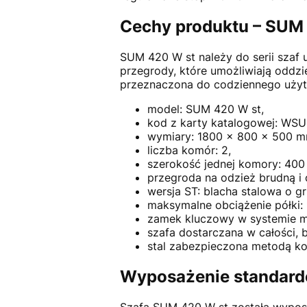
Cechy produktu – SUM
SUM 420 W st należy do serii szaf
przegrody, które umożliwiają oddzi
przeznaczona do codziennego użyt
model: SUM 420 W st,
kod z karty katalogowej: WS
wymiary: 1800 x 800 x 500 m
liczba komór: 2,
szerokość jednej komory: 40
przegroda na odzież brudną i
wersja ST: blacha stalowa o g
maksymalne obciążenie półki: 
zamek kluczowy w systemie ma
szafa dostarczana w całości, 
stal zabezpieczona metodą ko
Wyposażenie standard
Szafa SUM 420 W st została wypo