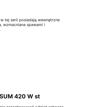
 tej serii posiadają wewnętrzne
na, wzmacniana spawami i
.
 SUM 420 W st
nie przechowywać odzież roboczą,