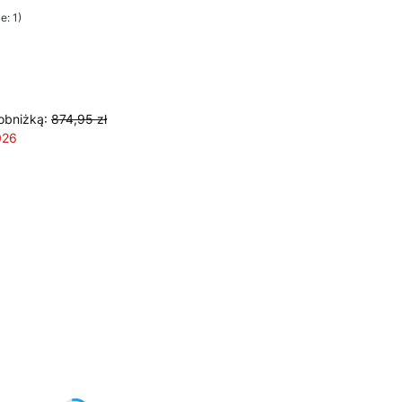
e: 1)
obniżką:
874,95 zł
026
żnić się ceną
achy