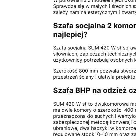
Sprawdza się w małych i średnich s
zależy nam na estetycznym i zwart
Szafa socjalna 2 komo
najlepiej?
Szafa socjalna SUM 420 W st spraw
siłowniach, zapleczach technicznyc
użytkownicy potrzebują osobnych k
Szerokość 800 mm pozwala stworzy
przestrzeń ściany i ułatwia projekt
Szafa BHP na odzież cz
SUM 420 W st to dwukomorowa met
ma dwie komory o szerokości 400 m
przeznaczona do suchych i wentylo
zabezpieczonej metodą konwersji cy
ubraniowe, dwa haczyki w komorze, 
regulowane stopki 0–10 mm oraz za