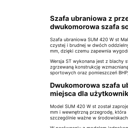
Szafa ubraniowa z pr
dwukomorowa szafa so
Szafa ubraniowa SUM 420 W st Mal
czystej i brudnej w dwóch oddzie
mm, dzięki czemu zapewnia wygodne
Wersja ST wykonana jest z blachy s
zgrzewaną konstrukcję wzmacnianą 
sportowych oraz pomieszczeń BHP, w
Dwukomorowa szafa ub
miejsca dla użytkowni
Model SUM 420 W st został zaproj
mm i wewnętrzną przegrodę, która 
szczególnie ważne w środowiskach p
W porównaniu z modelem jednokomo