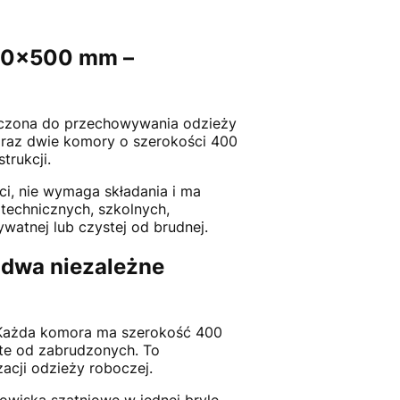
00x500 mm –
aczona do przechowywania odzieży
raz dwie komory o szerokości 400
rukcji.
ci, nie wymaga składania i ma
technicznych, szkolnych,
watnej lub czystej od brudnej.
 dwa niezależne
 Każda komora ma szerokość 400
te od zabrudzonych. To
acji odzieży roboczej.
iska szatniowe w jednej bryle.