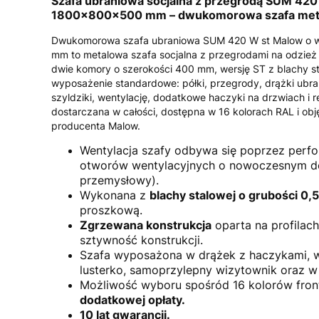
Szafa ubraniowa socjalna z przegrodą SUM 420
1800x800x500 mm – dwukomorowa szafa met
Dwukomorowa szafa ubraniowa SUM 420 W st Malow o 
mm to metalowa szafa socjalna z przegrodami na odzież
dwie komory o szerokości 400 mm, wersję ST z blachy s
wyposażenie standardowe: półki, przegrody, drążki ubran
szyldziki, wentylację, dodatkowe haczyki na drzwiach i r
dostarczana w całości, dostępna w 16 kolorach RAL i obj
producenta Malow.
Wentylacja szafy odbywa się poprzez perf
otworów wentylacyjnych o nowoczesnym de
przemysłowy).
Wykonana z
blachy stalowej o grubości 0
proszkową.
Zgrzewana konstrukcja
oparta na profilac
sztywność konstrukcji.
Szafa wyposażona w drążek z haczykami, w
lusterko, samoprzylepny wizytownik oraz w
Możliwość wyboru spośród 16 kolorów fron
dodatkowej opłaty.
10 lat gwarancji.