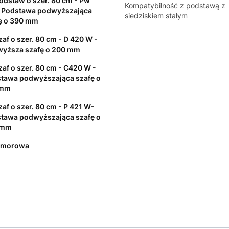
odstaw o szer. 80 cm - Pw
Kompatybilność z podstawą z
 Podstawa podwyższająca
siedziskiem stałym
ę o 390 mm
zaf o szer. 80 cm - D 420 W -
yższa szafę o 200 mm
zaf o szer. 80 cm - C420 W -
tawa podwyższająca szafę o
 mm
zaf o szer. 80 cm - P 421 W-
tawa podwyższająca szafę o
 mm
omorowa