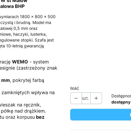
 W st Malow
Wybierz
alowa BHP
*
Zamek
wymiarach 1800 x 800 x 500
 czystą i brudną. Model ma
Wybierz
talowej 0,5 mm oraz
iowe, haczyki, lusterka,
*
egulowane stopki. Szafa jest
Podstawa
ęta 10-letnią gwarancją
Wybierz
orację
WEMO
- system
*
Dodatek
signie (zastrzeżony znak
Wybierz
,5 mm
, pokrytej farbą
Ilość
h zamkniętych wpływa na
Dostępno
szt.
dostępny
ieszak na ręcznik,
 półkę nad drążkiem.
tu oraz korpusu
bez