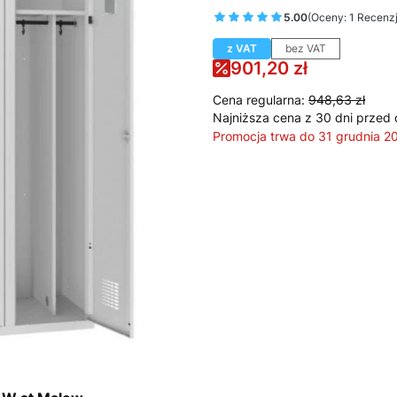
5.00
(Oceny: 1 Recenzj
z VAT
bez VAT
901,20 zł
Cena regularna:
948,63 zł
Najniższa cena z 30 dni przed 
Promocja trwa do 31 grudnia 2
Wybierz wariant produktu:
Poszczególne warianty mogą ró
*
Kolor Korpusu
Pokaż wszystkie kolory
*
Kolor Frontu
Pokaż wszystkie kolory
*
Korpus i drzwi wykonane z bl