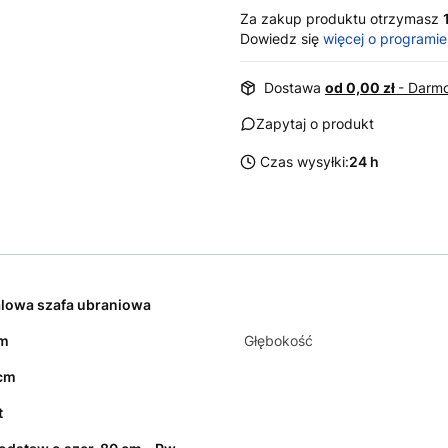
Za zakup produktu otrzymasz
Dowiedz się
więcej o programie
Dostawa
od 0,00 zł
- Darmo
Zapytaj o produkt
Czas wysyłki:
24 h
lowa szafa ubraniowa
cm
Głębokość
cm
t