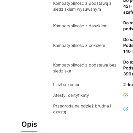
Do p
Kompatybilność z podstawą z
421-
siedziskiem wysuwanym
szaf
Do s
Kompatybilność z daszkiem
podw
Do s
Kompatybilność z cokołem
Pods
140
Do s
Kompatybilność z podstawa bez
Pods
siedziska
390
Liczba komór
2-k
Atesty, certyfikaty
tak
Przegroda na odzież brudna i
tak
czystą
Opis