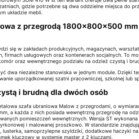
zatniach, gdzie potrzebne są dwa oddzielne miejsca do pr
ym układzie mebli.
rowa z przegrodą 1800x800x500 mm –
dzi się w zakładach produkcyjnych, magazynach, warsztat
h, firmach usługowych oraz kontenerach socjalnych. To mod
omór oraz wewnętrznego podziału na odzież czystą i bru
ć dwa niezależne stanowiska w jednym module. Dzięki te
owanie uporządkowanej szatni pracowniczej, szkolnej lub s
ystą i brudną dla dwóch osób
alowa szafa ubraniowa Malow z przegrodami, o wymiara
m, a każda z nich posiada wewnętrzną przegrodę na odzież
wanych pomieszczeń wewnętrznych. Wersja ST wykonana je
rkonowej i malowanej proszkowo. W standardzie znajdują s
lusterka, samoprzylepne szyldziki, dodatkowe haczyki na
mek kluczowy w systemie master z 2 kluczami.