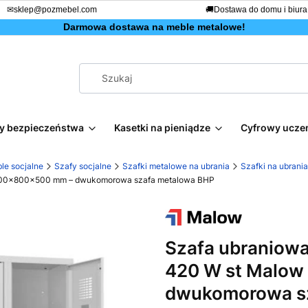
✉
sklep@pozmebel.com
🚚
Dostawa do domu i biura
Darmowa dostawa na meble metalowe!
afy bezpieczeństwa
Kasetki na pieniądze
Cyfrowy ucze
le socjalne
Szafy socjalne
Szafki metalowe na ubrania
Szafki na ubrani
 1800x800x500 mm – dwukomorowa szafa metalowa BHP
Szafa ubraniowa
420 W st Malo
dwukomorowa s