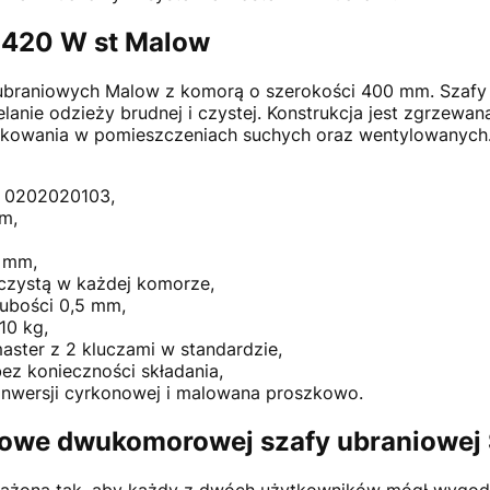
 420 W st Malow
 ubraniowych Malow z komorą o szerokości 400 mm. Szafy w
elanie odzieży brudnej i czystej. Konstrukcja jest zgrzewa
kowania w pomieszczeniach suchych oraz wentylowanych
U 0202020103,
m,
0 mm,
 czystą w każdej komorze,
rubości 0,5 mm,
10 kg,
ster z 2 kluczami w standardzie,
bez konieczności składania,
nwersji cyrkonowej i malowana proszkowo.
owe dwukomorowej szafy ubraniowej
sażona tak, aby każdy z dwóch użytkowników mógł wygod