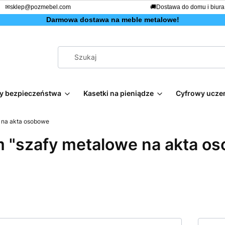
✉
sklep@pozmebel.com
🚚
Dostawa do domu i biura
Darmowa dostawa na meble metalowe!
afy bezpieczeństwa
Kasetki na pieniądze
Cyfrowy ucze
 na akta osobowe
 "szafy metalowe na akta o