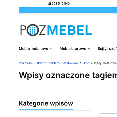
☎
603 540 540
Meble metalowe
Meble biurowe
Sejfy i sz
Pozmebel - sklep z meblami metalowymi
Blog
szafy metalowe
Wpisy oznaczone tagiem
Kategorie wpisów