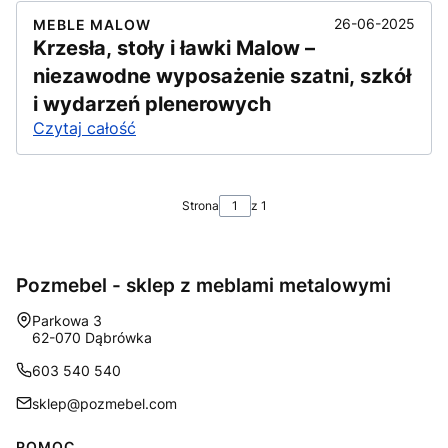
26-06-2025
MEBLE MALOW
Krzesła, stoły i ławki Malow –
niezawodne wyposażenie szatni, szkół
i wydarzeń plenerowych
Czytaj całość
Strona
z 1
Pozmebel - sklep z meblami metalowymi
Adres:
Parkowa 3
62-070 Dąbrówka
603 540 540
sklep@pozmebel.com
POMOC