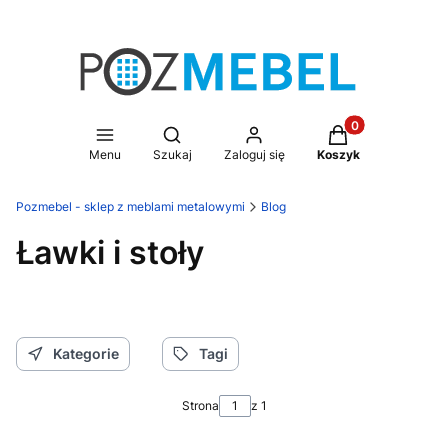
Produkty w koszy
Otwórz wyszukiwarkę
Menu
Szukaj
Zaloguj się
Koszyk
Pozmebel - sklep z meblami metalowymi
Blog
Ławki i stoły
Kategorie
Tagi
Strona
z 1