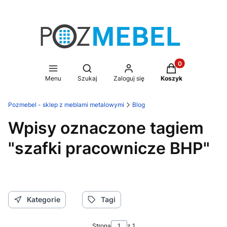
Produkty w koszy
Otwórz wyszukiwarkę
Menu
Szukaj
Zaloguj się
Koszyk
Pozmebel - sklep z meblami metalowymi
Blog
Wpisy oznaczone tagiem
"szafki pracownicze BHP"
Kategorie
Tagi
Strona
z 1