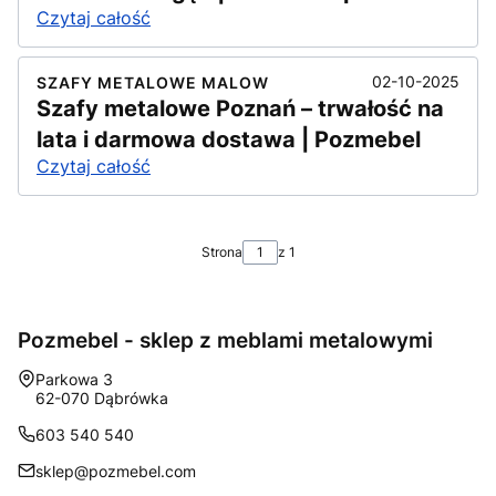
Czytaj całość
02-10-2025
SZAFY METALOWE MALOW
Szafy metalowe Poznań – trwałość na
lata i darmowa dostawa | Pozmebel
Czytaj całość
Strona
z 1
Pozmebel - sklep z meblami metalowymi
Adres:
Parkowa 3
62-070 Dąbrówka
603 540 540
sklep@pozmebel.com