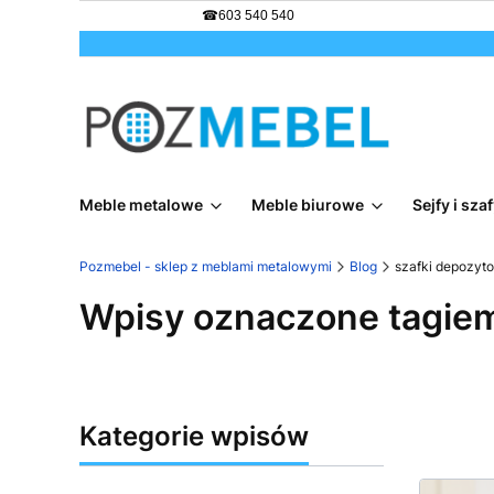
☎
603 540 540
Meble metalowe
Meble biurowe
Sejfy i sz
Pozmebel - sklep z meblami metalowymi
Blog
szafki depozyt
Wpisy oznaczone tagiem
Kategorie wpisów