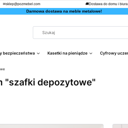
✉
sklep@pozmebel.com
🚚
Dostawa do domu i biura
Darmowa dostawa na meble metalowe!
afy bezpieczeństwa
Kasetki na pieniądze
Cyfrowy ucze
owe
 "szafki depozytowe"