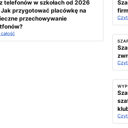
z telefonów w szkołach od 2026
Sza
. Jak przygotować placówkę na
fir
Czyt
ieczne przechowywanie
tfonów?
 całość
SZA
Sza
zwr
Czyt
WYP
Sza
sza
klu
Czyt