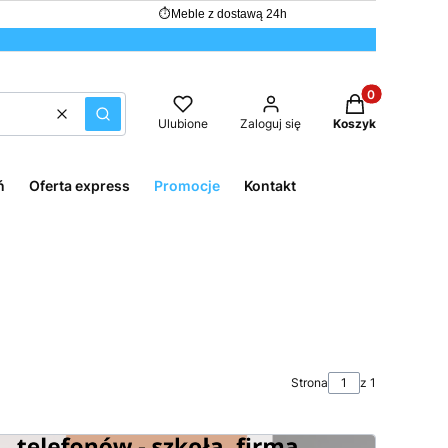
⏱
Meble z dostawą 24h
Produkty w kos
Wyczyść
Szukaj
Ulubione
Zaloguj się
Koszyk
ń
Oferta express
Promocje
Kontakt
Strona
z 1