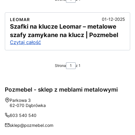
01-12-2025
LEOMAR
Szafki na klucze Leomar – metalowe
szafy zamykane na klucz | Pozmebel
Czytaj całość
Strona
z 1
Pozmebel - sklep z meblami metalowymi
Adres:
Parkowa 3
62-070 Dąbrówka
603 540 540
sklep@pozmebel.com