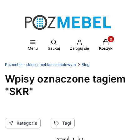
Produkty w koszy
Otwórz wyszukiwarkę
Menu
Szukaj
Zaloguj się
Koszyk
Pozmebel - sklep z meblami metalowymi
Blog
Wpisy oznaczone tagiem
"SKR"
Kategorie
Tagi
Strona
z 1