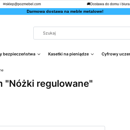
✉
sklep@pozmebel.com
🚚
Dostawa do domu i biura
Darmowa dostawa na meble metalowe!
afy bezpieczeństwa
Kasetki na pieniądze
Cyfrowy ucze
ne
 "Nóżki regulowane"