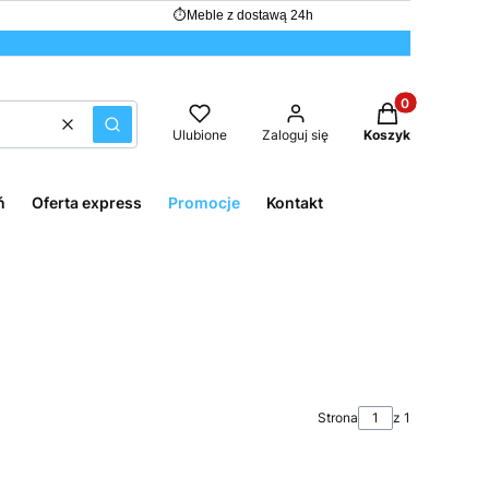
⏱
Meble z dostawą 24h
Produkty w kos
Wyczyść
Szukaj
Ulubione
Zaloguj się
Koszyk
ń
Oferta express
Promocje
Kontakt
Strona
z 1