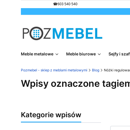
☎
603 540 540
Meble metalowe
Meble biurowe
Sejfy i sz
Pozmebel - sklep z meblami metalowymi
Blog
Nóżki regulowa
Wpisy oznaczone tagiem
Kategorie wpisów