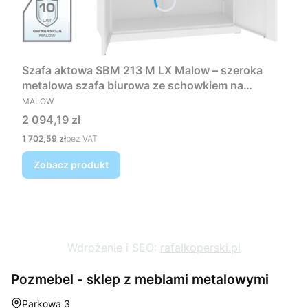
Szafa aktowa SBM 213 M LX Malow – szeroka
metalowa szafa biurowa ze schowkiem na
PRODUCENT
dokumenty RODO
MALOW
Cena
2 094,19 zł
Cena
1 702,59 zł
bez VAT
Zobacz produkt
Wdrożenie i SEO:
rafalkoperski.pl
Pozmebel - sklep z meblami metalowymi
Adres:
Parkowa 3