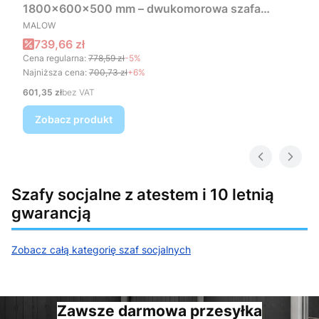
1800x600x500 mm – dwukomorowa szafa
PRODUCENT
metalowa 60 cm
MALOW
Cena promocyjna
739,66 zł
Cena regularna:
778,59 zł
-5%
Najniższa cena:
700,73 zł
+6%
Cena
601,35 zł
bez VAT
Zobacz produkt
Szafy socjalne z atestem i 10 letnią
gwarancją
Zobacz całą kategorię szaf socjalnych
Zawsze darmowa przesyłka