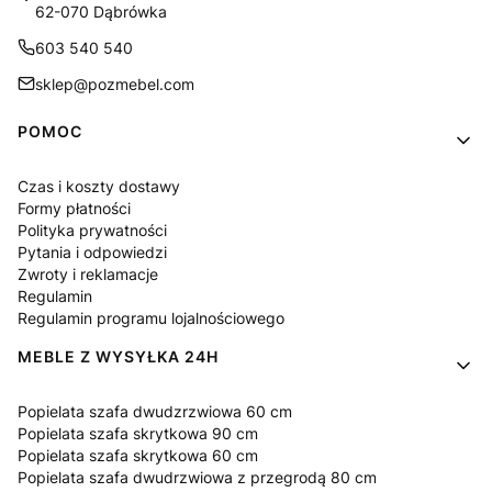
62-070 Dąbrówka
603 540 540
sklep@pozmebel.com
Linki w stopce
POMOC
Czas i koszty dostawy
Formy płatności
Polityka prywatności
Pytania i odpowiedzi
Zwroty i reklamacje
Regulamin
Regulamin programu lojalnościowego
MEBLE Z WYSYŁKA 24H
Popielata szafa dwudzrzwiowa 60 cm
Popielata szafa skrytkowa 90 cm
Popielata szafa skrytkowa 60 cm
Popielata szafa dwudrzwiowa z przegrodą 80 cm