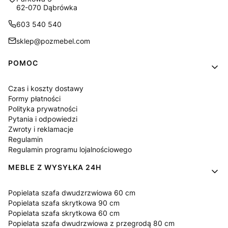
62-070 Dąbrówka
603 540 540
sklep@pozmebel.com
Linki w stopce
POMOC
Czas i koszty dostawy
Formy płatności
Polityka prywatności
Pytania i odpowiedzi
Zwroty i reklamacje
Regulamin
Regulamin programu lojalnościowego
MEBLE Z WYSYŁKA 24H
Popielata szafa dwudzrzwiowa 60 cm
Popielata szafa skrytkowa 90 cm
Popielata szafa skrytkowa 60 cm
Popielata szafa dwudrzwiowa z przegrodą 80 cm