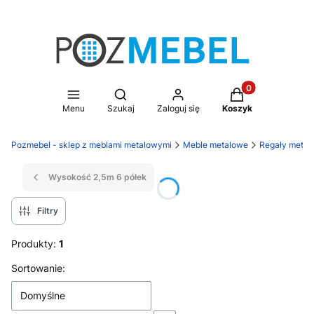
Produkty w koszy
Otwórz wyszukiwarkę
Menu
Szukaj
Zaloguj się
Koszyk
Pozmebel - sklep z meblami metalowymi
Meble metalowe
Regały metal
Wysokość 2,5m 6 półek
Filtry
Produkty:
1
Lista produktów
Sortowanie:
Domyślne