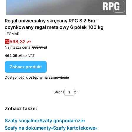
Regał uniwersalny skręcany RPG S 2,5m –
ocynkowany regał metalowy 6 półek 100 kg
PRODUCENT
LEOMAR
Cena promocyjna
568,32 zł
Najniższa cena:
668,61 zł
Cena
462,05 zł
bez VAT
Zobacz produkt
Dostępność:
dostępny na zamówienie
Strona
z 1
Zobacz także:
Szafy socjalne
•
Szafy gospodarcze
•
Szafy na dokumenty
•
Szafy kartotekowe
•