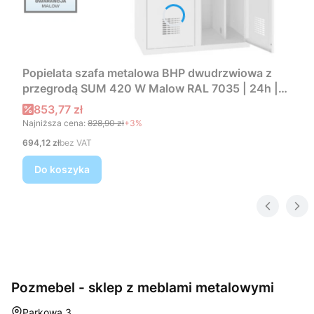
Popielata szafa metalowa BHP dwudrzwiowa z
przegrodą SUM 420 W Malow RAL 7035 | 24h |
darmowa dostawa
Cena promocyjna
853,77 zł
Najniższa cena:
828,90 zł
+3%
Cena
694,12 zł
bez VAT
Do koszyka
Pozmebel - sklep z meblami metalowymi
Adres:
Parkowa 3