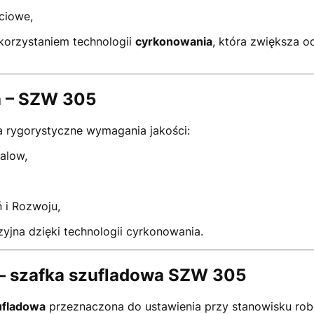
ciowe,
orzystaniem technologii
cyrkonowania
, która zwiększa o
ja – SZW 305
 rygorystyczne wymagania jakości:
alow,
 i Rozwoju,
yjna dzięki technologii cyrkonowania.
 – szafka szufladowa SZW 305
ufladowa
przeznaczona do ustawienia przy stanowisku ro