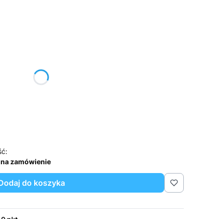
żnić się ceną
ść:
 na zamówienie
Dodaj do koszyka