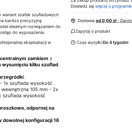
Za zakup produktu otrzymasz
Dowiedz się
więcej o programie
y wariant szafek szufladowych
na bardzo precyzyjną
Dostawa
od 0,00 zł
- Darmo
 model idealnym rozwiązaniem do
Zapytaj o produkt
 dostęp do wyposażenia.
fesjonalnej eksploatacji w
Czas wysyłki:
Do 4 tygodni
centralnym zamkiem
z
wysunięciu kilku szuflad
.
przegródki
.
 - 1x szuflada wysokość
 wewnętrzna 105 mm - 2x
x szuflada wysokość
proszkowo, odpornej na
 dowolnej konfiguracji 16