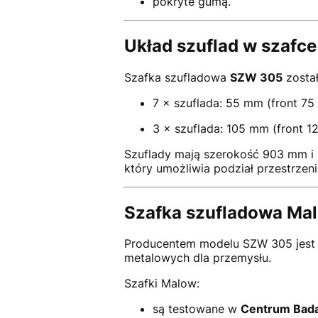
pokryte gumą.
Układ szuflad w szafc
Szafka szufladowa
SZW 305
zosta
7 × szuflada: 55 mm (front 7
3 × szuflada: 105 mm (front 
Szuflady mają szerokość 903 mm i
który umożliwia podział przestrzen
Szafka szufladowa Ma
Producentem modelu SZW 305 jest
metalowych dla przemysłu.
Szafki Malow:
są testowane w
Centrum Bada