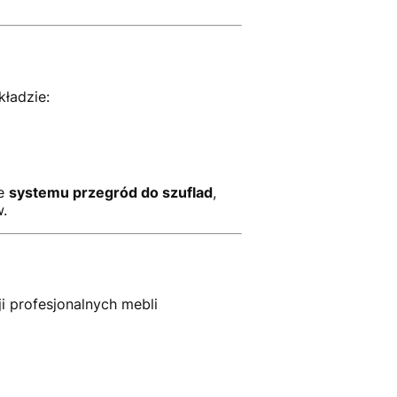
kładzie:
ie
systemu przegród do szuflad
,
.
ji profesjonalnych mebli