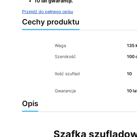
10 lat gwarancji.
Przejdź do pełnego opisu
Cechy produktu
Waga
135 
Szerokość
100 
Ilość szuflad
10
Gwarancja
10 la
Opis
Szafka szuflado