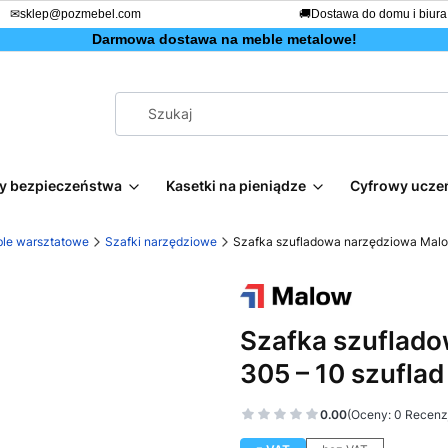
✉
sklep@pozmebel.com
🚚
Dostawa do domu i biura
Darmowa dostawa na meble metalowe!
afy bezpieczeństwa
Kasetki na pieniądze
Cyfrowy ucze
le warsztatowe
Szafki narzędziowe
Szafka szufladowa narzędziowa Malo
Szafka szuflad
305 – 10 szuflad
0.00
(Oceny: 0 Recenzj