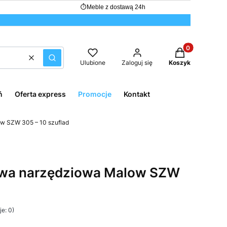
⏱
Meble z dostawą 24h
Produkty w kos
Wyczyść
Szukaj
Ulubione
Zaloguj się
Koszyk
ń
Oferta express
Promocje
Kontakt
w SZW 305 – 10 szuflad
owa narzędziowa Malow SZW
e: 0)