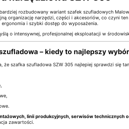
bardziej rozbudowany wariant szafek szufladowych Malow
ą organizację narzędzi, części i akcesoriów, co czyni t
k, ergonomia i szybki dostęp do wyposażenia.
ślą o intensywnej, profesjonalnej eksploatacji w środowi
szufladowa – kiedy to najlepszy wybó
ia, że szafka szufladowa SZW 305 najlepiej sprawdzi się t
,
owe,
owe.
tażowych, linii produkcyjnych, serwisów technicznych o
cja zawartości.