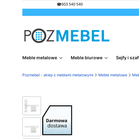
☎
603 540 540
Meble metalowe
Meble biurowe
Sejfy i sz
Pozmebel - sklep z meblami metalowymi
Meble metalowe
Meb
Darmowa dostawa