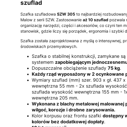
szuflad
Szafka szufladowa
SZW 305
to najbardziej rozbudowan
Malow z serii SZW. Zastosowanie
aż 10 szuflad
pozwala 
organizację narzędzi, części i akcesoriów, co czyni ten
stanowisk, gdzie liczy się porządek, ergonomia i szybki
Szafka została zaprojektowana z myślą o intensywnej, pro
środowiskach przemysłowych.
Szafka o stabilnej konstrukcji, zamykane są
systemem
zapobiegającym jednoczesnemu 
Dopuszczalne obciążenie szuflady
75 kg
.
Każdy rząd wyposażony w 2 ocynkowane 
Wymiary szuflad (mm) szer. 903 x gł. 437 x
wewnętrzna 55 mm - 2x szuflada wysokość
szuflada wysokość wewnętrzna 155 mm - 1
wewnętrzna 205 mm.
Wykonana z blachy metalowej malowanej 
wilgoć, korozje i drobne zarysowania.
Kolor korpusu oraz frontu szafki
dostępny w
kolorów bez dodatkowej dopłaty
.