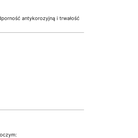
dporność antykorozyjną i trwałość
boczym: