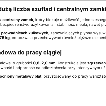
dużą liczbą szuflad i centralnym zam
 w
centralny zamek
, który blokuje możliwość jednoczesnego
bezpieczeństwo użytkowania i stabilność mebla, nawet pr
a
prowadnicach kulkowych
, zapewniających płynny wysuw
 75 kg
, co pozwala przechowywać również cięższe element
dowa do pracy ciągłej
talowej o grubości
0,8–2,0 mm
. Konstrukcja jest
zgrzewan
ywność i odporność na odkształcenia przy intensywnym uż
cniony metalowy blat
, przystosowany do pracy warsztat