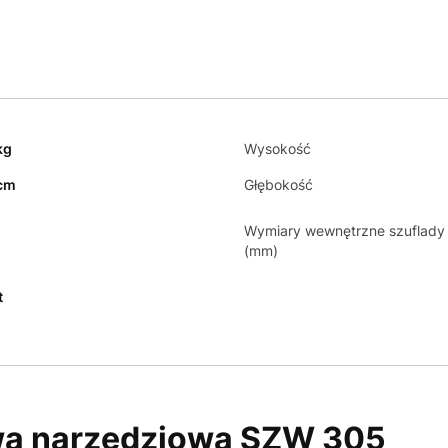
kg
Wysokość
cm
Głębokość
Wymiary wewnętrzne szuflady
(mm)
t
wa narzędziowa SZW 305