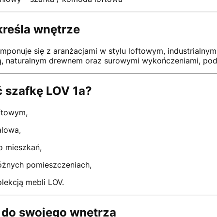
kreśla wnętrze
omponuje się z aranżacjami w stylu loftowym, industrialn
ą, naturalnym drewnem oraz surowymi wykończeniami, podk
 szafkę LOV 1a?
ftowym,
alowa,
o mieszkań,
óżnych pomieszczeniach,
olekcją mebli LOV.
 do swojego wnętrza