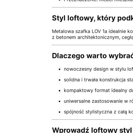
Styl loftowy, który pod
Metalowa szafka LOV 1a idealnie k
z betonem architektonicznym, cegł
Dlaczego warto wybrać
nowoczesny design w stylu lo
solidna i trwała konstrukcja st
kompaktowy format idealny d
uniwersalne zastosowanie w r
spójność stylistyczna z całą k
Wprowadź loftowy styl