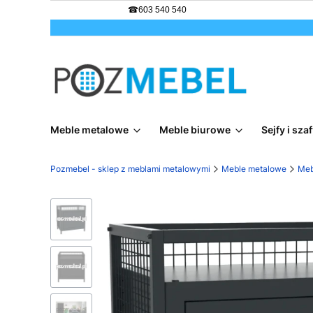
☎
603 540 540
Meble metalowe
Meble biurowe
Sejfy i sz
Pozmebel - sklep z meblami metalowymi
Meble metalowe
Meb