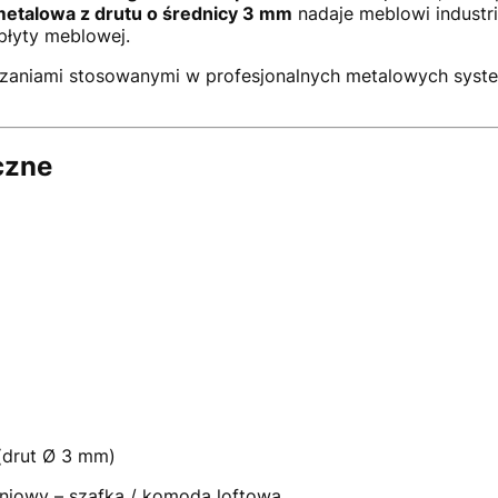
metalowa z drutu o średnicy 3 mm
nadaje meblowi industri
łyty meblowej.
wiązaniami stosowanymi w profesjonalnych metalowych sy
czne
(drut Ø 3 mm)
niowy – szafka / komoda loftowa