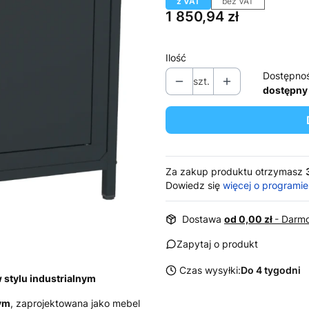
z VAT
bez VAT
Cena
1 850,94 zł
Ilość
Dostępno
szt.
dostępny
Za zakup produktu otrzymasz
Dowiedz się
więcej o programie
Dostawa
od 0,00 zł
- Darmo
Zapytaj o produkt
Czas wysyłki:
Do 4 tygodni
 stylu industrialnym
wym
, zaprojektowana jako mebel