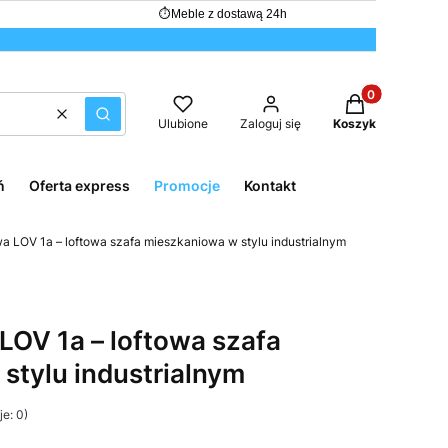
⏱
Meble z dostawą 24h
Produkty w kos
Wyczyść
Szukaj
Ulubione
Zaloguj się
Koszyk
ń
Oferta express
Promocje
Kontakt
a LOV 1a – loftowa szafa mieszkaniowa w stylu industrialnym
LOV 1a – loftowa szafa
stylu industrialnym
e: 0)