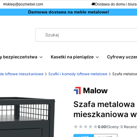
✉
sklep@pozmebel.com
🚚
Dostawa do domu i biura
Darmowa dostawa na meble metalowe!
afy bezpieczeństwa
Kasetki na pieniądze
Cyfrowy ucze
le loftowe mieszkaniowe
Szafki i komody loftowe metalowe
Szafa metalow
Szafa metalowa 
mieszkaniowa w 
0.00
(Oceny: 0 Recenzj