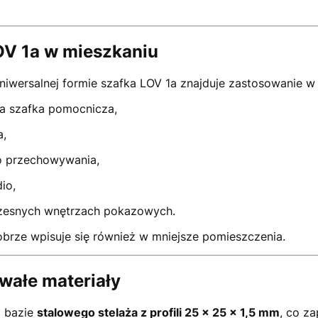
OV 1a w mieszkaniu
wersalnej formie szafka LOV 1a znajduje zastosowanie w w
a szafka pomocnicza,
a,
do przechowywania,
io,
zesnych wnętrzach pokazowych.
dobrze wpisuje się również w mniejsze pomieszczenia.
rwałe materiały
a bazie
stalowego stelaża z profili 25 × 25 × 1,5 mm
, co za