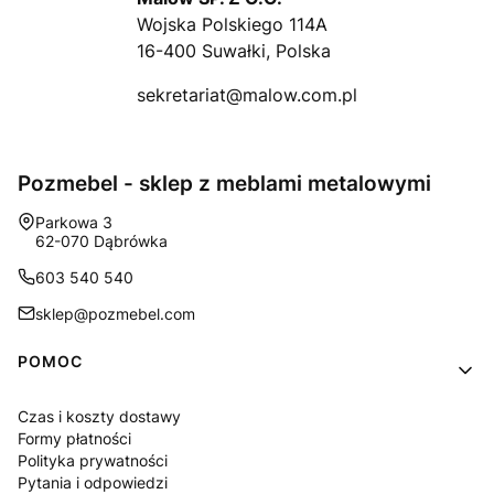
Wojska Polskiego 114A
16-400 Suwałki, Polska
sekretariat@malow.com.pl
Pozmebel - sklep z meblami metalowymi
Adres:
Parkowa 3
62-070 Dąbrówka
603 540 540
sklep@pozmebel.com
Linki w stopce
POMOC
Czas i koszty dostawy
Formy płatności
Polityka prywatności
Pytania i odpowiedzi