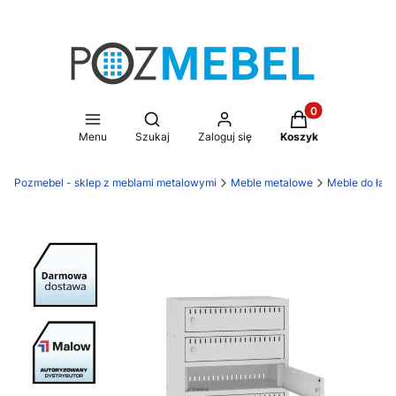
Produkty w koszy
Otwórz wyszukiwarkę
Menu
Szukaj
Zaloguj się
Koszyk
Pozmebel - sklep z meblami metalowymi
Meble metalowe
Meble do ład