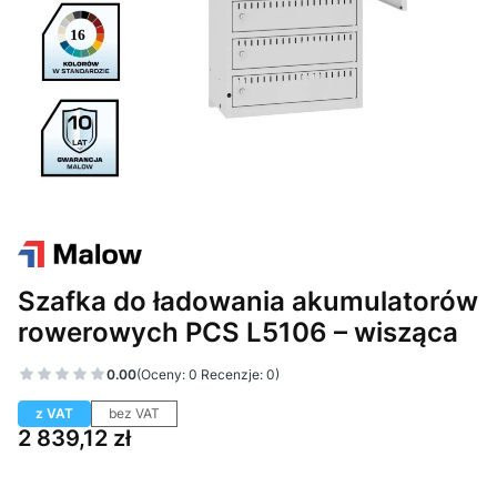
Szafka do ładowania akumulatorów
rowerowych PCS L5106 – wisząca
0.00
(Oceny: 0 Recenzje: 0)
z VAT
bez VAT
Cena
2 839,12 zł