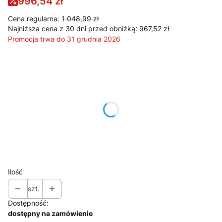
996,54 zł
Cena regularna:
1 048,99 zł
Najniższa cena z 30 dni przed obniżką:
967,52 zł
Promocja trwa do 31 grudnia 2026
Wybierz wariant produktu:
Poszczególne warianty mogą różnić się ceną
*
Kolor frontu
Pokaż wszystkie kolory
*
Kolor korpusu
Pokaż wszystkie kolory
Ilość
szt.
Dostępność:
dostępny na zamówienie