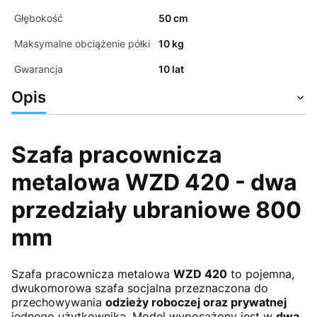
Głębokość
50 cm
Maksymalne obciążenie półki
10 kg
Gwarancja
10 lat
Opis
Szafa pracownicza
metalowa WZD 420 - dwa
przedziały ubraniowe 800
mm
Szafa pracownicza metalowa
WZD 420
to pojemna,
dwukomorowa szafa socjalna przeznaczona do
przechowywania
odzieży roboczej oraz prywatnej
jednego użytkownika. Model wyposażony jest w
dwa