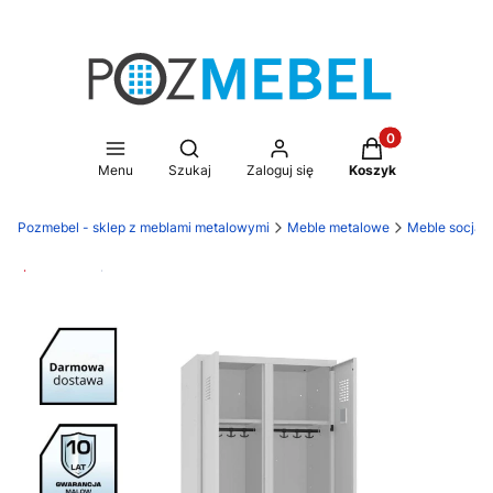
Produkty w koszy
Otwórz wyszukiwarkę
Menu
Szukaj
Zaloguj się
Koszyk
Pozmebel - sklep z meblami metalowymi
Meble metalowe
Meble socjal
Promocja
Darmowa dostawa