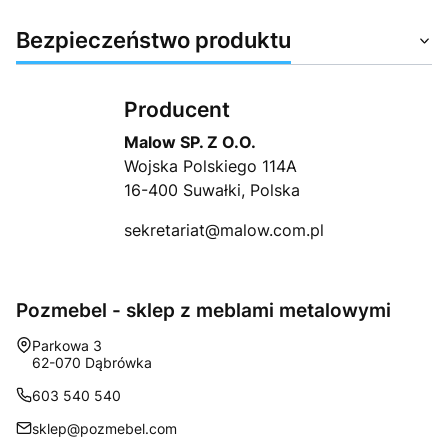
Bezpieczeństwo produktu
Producent
Malow SP. Z O.O.
Wojska Polskiego 114A
16-400 Suwałki, Polska
sekretariat@malow.com.pl
Pozmebel - sklep z meblami metalowymi
Adres:
Parkowa 3
62-070 Dąbrówka
603 540 540
sklep@pozmebel.com