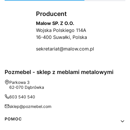
Producent
Malow SP. Z O.O.
Wojska Polskiego 114A
16-400 Suwałki, Polska
sekretariat@malow.com.pl
Pozmebel - sklep z meblami metalowymi
Adres:
Parkowa 3
62-070 Dąbrówka
603 540 540
sklep@pozmebel.com
Linki w stopce
POMOC