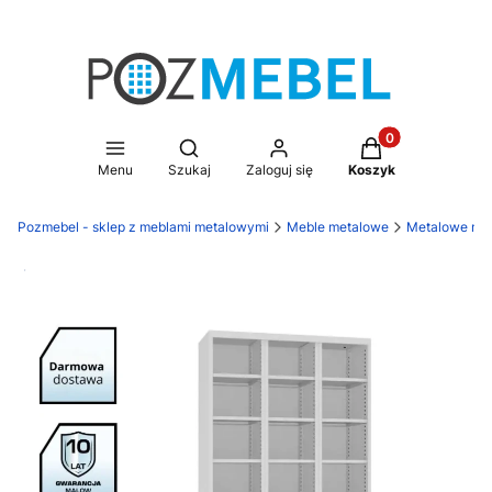
Produkty w koszy
Otwórz wyszukiwarkę
Menu
Szukaj
Zaloguj się
Koszyk
Pozmebel - sklep z meblami metalowymi
Meble metalowe
Metalowe meb
Darmowa dostawa