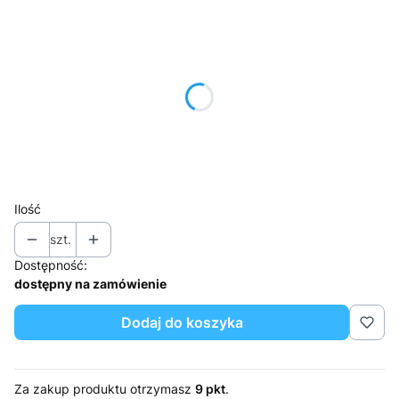
Wybierz wariant produktu:
Poszczególne warianty mogą różnić się ceną
*
Kolor Korpusu
Pokaż wszystkie kolory
*
Kolor Frontu
Pokaż wszystkie kolory
Ilość
szt.
Dostępność:
dostępny na zamówienie
Dodaj do koszyka
Za zakup produktu otrzymasz
9 pkt
.