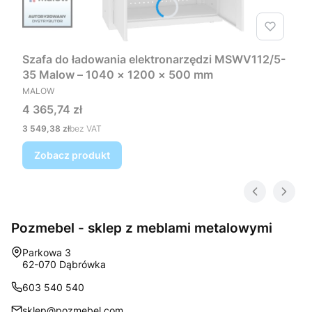
Szafa do ładowania elektronarzędzi MSWV112/5-
35 Malow – 1040 × 1200 × 500 mm
PRODUCENT
MALOW
Cena
4 365,74 zł
Cena
3 549,38 zł
bez VAT
Zobacz produkt
Pozmebel - sklep z meblami metalowymi
Adres:
Parkowa 3
62-070 Dąbrówka
603 540 540
sklep@pozmebel.com