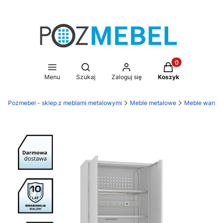
Produkty w koszy
Otwórz wyszukiwarkę
Menu
Szukaj
Zaloguj się
Koszyk
Pozmebel - sklep z meblami metalowymi
Meble metalowe
Meble warsz