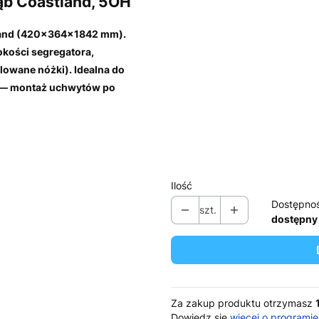
ąb Coastland, 5OH
Kierunek uchwytu
Opcjonalne
tland (420×364×1842 mm).
Wybierz
kości segregatora,
*
Kolor korpusu
ulowane nóżki). Idealna do
a — montaż uchwytów po
Wybierz
*
Kolor frontu
Wybierz
Ilość
Dostępno
szt.
dostępny
Za zakup produktu otrzymasz
Dowiedz się
więcej o programie