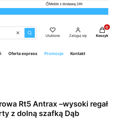
⏱
Meble z dostawą 24h
Produkty w kos
Wyczyść
Szukaj
Ulubione
Zaloguj się
Koszyk
ń
Oferta express
Promocje
Kontakt
rowa Rt5 Antrax –wysoki regał
ty z dolną szafką Dąb