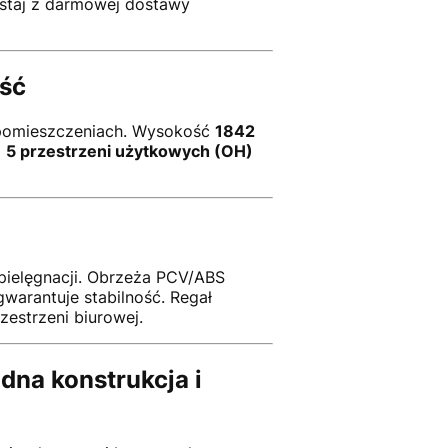
zystaj z darmowej dostawy
ość
 pomieszczeniach. Wysokość
1842
a
5 przestrzeni użytkowych (OH)
w pielęgnacji. Obrzeża PCV/ABS
warantuje stabilność. Regał
zestrzeni biurowej.
na konstrukcja i