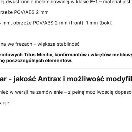
wej dwustronnie melaminowanej w klasie
E-1
– materiał jes
 obrzeże PCV/ABS 2 mm
25 mm, obrzeże PCV/ABS 2 mm (front), 1 mm (boki)
na we frezach – większa stabilność
rodowych Titus Minifix, konfirmantów i wkrętów meblow
anę poszczególnych elementów.
r - jakość Antrax i możliwość modyfi
eż w wersji na zamówienie – z pełną możliwością dopasow
acje: