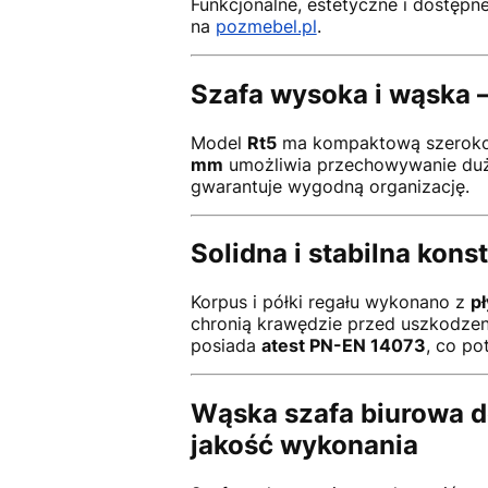
Funkcjonalne, estetyczne i dostępne
na
pozmebel.pl
.
Szafa wysoka i wąska 
Model
Rt5
ma kompaktową szerok
mm
umożliwia przechowywanie duże
gwarantuje wygodną organizację.
Solidna i stabilna kons
Korpus i półki regału wykonano z
pł
chronią krawędzie przed uszkodzeni
posiada
atest PN-EN 14073
, co po
Wąska szafa biurowa d
jakość wykonania