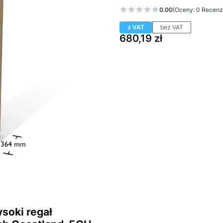
0.00
(Oceny: 0 Recenzj
z VAT
bez VAT
Cena
680,19 zł
Wybierz wariant produktu:
Poszczególne warianty mogą ró
Układ dzrwi
Opcjonalne
Wybierz
Plecy
Opcjonalne
Wybierz
Uchwyt
Opcjonalne
Wybierz
soki regał