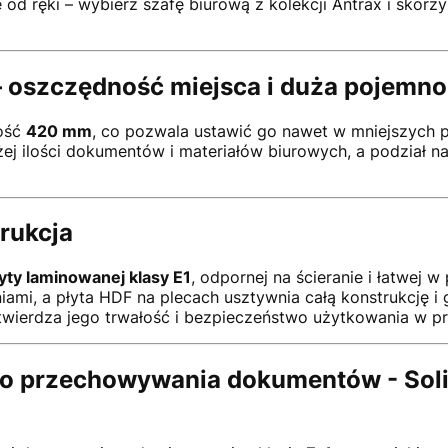
 od ręki – wybierz szafę biurową z kolekcji Antrax i skor
– oszczędność miejsca i duża pojemn
ość
420 mm
, co pozwala ustawić go nawet w mniejszych
j ilości dokumentów i materiałów biurowych, a podział n
trukcja
yty laminowanej klasy E1
, odpornej na ścieranie i łatwej 
ami, a płyta HDF na plecach usztywnia całą konstrukcję i g
twierdza jego trwałość i bezpieczeństwo użytkowania w pr
o przechowywania dokumentów - Solid