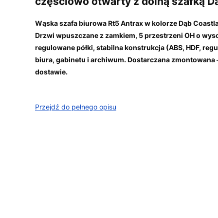
częściowo otwarty z dolną szafką D
Wąska szafa biurowa Rt5 Antrax w kolorze Dąb Coas
Drzwi wpuszczane z zamkiem, 5 przestrzeni OH o wyso
regulowane półki, stabilna konstrukcja (ABS, HDF, reg
biura, gabinetu i archiwum. Dostarczana zmontowan
dostawie.
Przejdź do pełnego opisu