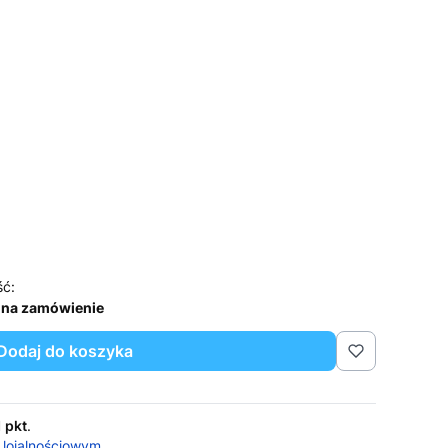
ść:
 na zamówienie
Dodaj do koszyka
1 pkt
.
 lojalnościowym.