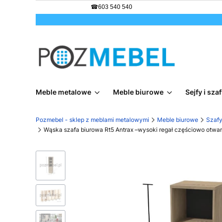
☎
603 540 540
Meble metalowe
Meble biurowe
Sejfy i sz
Pozmebel - sklep z meblami metalowymi
Meble biurowe
Szafy
Wąska szafa biurowa Rt5 Antrax –wysoki regał częściowo otwar