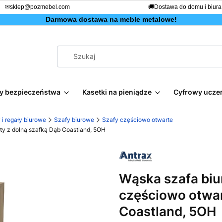
✉
sklep@pozmebel.com
🚚
Dostawa do domu i biura
Darmowa dostawa na meble metalowe!
afy bezpieczeństwa
Kasetki na pieniądze
Cyfrowy ucze
 i regały biurowe
Szafy biurowe
Szafy częściowo otwarte
ty z dolną szafką Dąb Coastland, 5OH
Wąska szafa biu
częściowo otwar
Coastland, 5OH