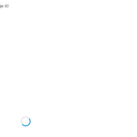
e: 0)
żnić się ceną