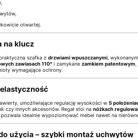
,
hwytów,
łkowicie otwartej.
 na klucz
 praktyczna szafka z
drzwiami wpuszczanymi
, wykonanym
owych zawiasach 110°
i zamykane
zamkiem patentowym
,
ioty wymagające ochrony.
elastyczność
awierty, umożliwiające regulację wysokości w
5 położenia
ek czy innych akcesoriów. Regał stoi na
nóżkach regulowa
o pozwala idealnie wypoziomować mebel nawet na nierówn
do użycia – szybki montaż uchwytów