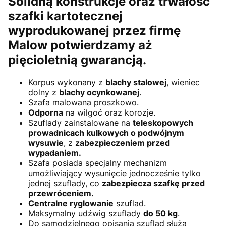
Solidną konstrukcje oraz trwałość
szafki kartotecznej
wyprodukowanej przez firmę
Malow potwierdzamy aż
pięcioletnią gwarancją.
Korpus wykonany z
blachy stalowej
, wieniec
dolny z
blachy ocynkowanej
.
Szafa malowana proszkowo.
Odporna
na wilgoć oraz korozje.
Szuflady zainstalowane na
teleskopowych
prowadnicach kulkowych o podwójnym
wysuwie
, z
zabezpieczeniem przed
wypadaniem.
Szafa posiada specjalny mechanizm
umożliwiający wysunięcie jednocześnie tylko
jednej szuflady, co
zabezpiecza szafkę przed
przewróceniem.
Centralne ryglowanie
szuflad.
Maksymalny udźwig szuflady
do 50 kg
.
Do samodzielnego opisania szuflad służą