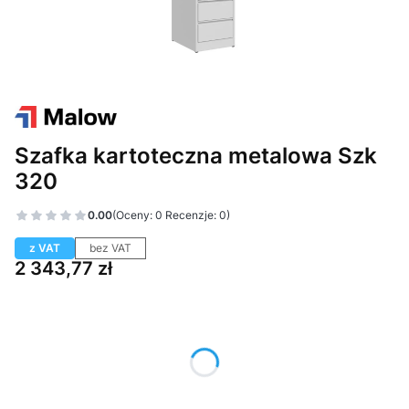
Szafka kartoteczna metalowa Szk
320
0.00
(Oceny: 0 Recenzje: 0)
z VAT
bez VAT
Cena
2 343,77 zł
Wybierz wariant produktu:
Poszczególne warianty mogą różnić się ceną
*
Kolor frontu