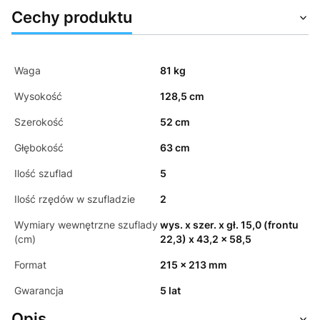
Cechy produktu
Waga
81 kg
Wysokość
128,5 cm
Szerokość
52 cm
Głębokość
63 cm
Ilość szuflad
5
Ilość rzędów w szufladzie
2
Wymiary wewnętrzne szuflady
wys. x szer. x gł. 15,0 (frontu
(cm)
22,3) x 43,2 x 58,5
Format
215 x 213 mm
Gwarancja
5 lat
Opis