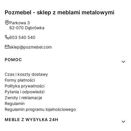
Pozmebel - sklep z meblami metalowymi
Adres:
Parkowa 3
62-070 Dąbrówka
603 540 540
sklep@pozmebel.com
Linki w stopce
POMOC
Czas i koszty dostawy
Formy płatności
Polityka prywatności
Pytania i odpowiedzi
Zwroty i reklamacje
Regulamin
Regulamin programu lojalnościowego
MEBLE Z WYSYŁKA 24H