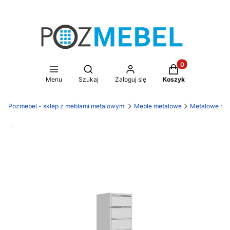
Produkty w koszy
Otwórz wyszukiwarkę
Menu
Szukaj
Zaloguj się
Koszyk
Pozmebel - sklep z meblami metalowymi
Meble metalowe
Metalowe meb
Darmowa dostawa