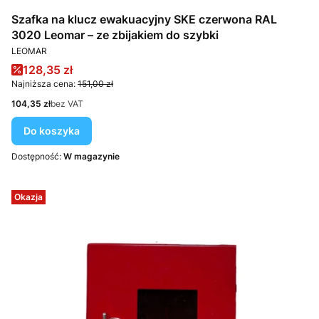
Szafka na klucz ewakuacyjny SKE czerwona RAL
3020 Leomar – ze zbijakiem do szybki
PRODUCENT
LEOMAR
Cena promocyjna
128,35 zł
Najniższa cena:
151,00 zł
Cena
104,35 zł
bez VAT
Do koszyka
Dostępność:
W magazynie
Okazja