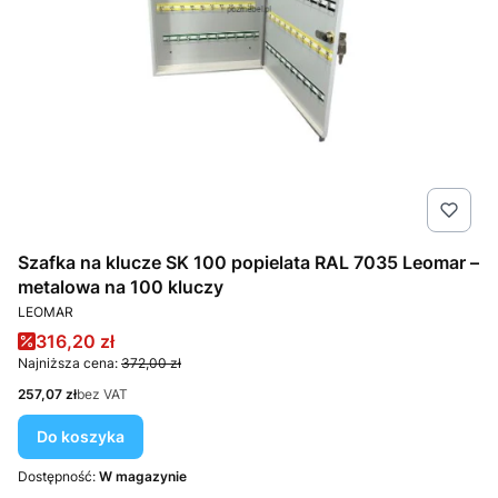
Szafka na klucze SK 100 popielata RAL 7035 Leomar –
metalowa na 100 kluczy
PRODUCENT
LEOMAR
Cena promocyjna
316,20 zł
Najniższa cena:
372,00 zł
Cena
257,07 zł
bez VAT
Do koszyka
Dostępność:
W magazynie