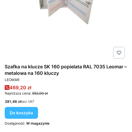
Szafka na klucze SK 160 popielata RAL 7035 Leomar –
metalowa na 160 kluczy
PRODUCENT
LEOMAR
Cena promocyjna
469,20 zł
Najniższa cena:
552,00 zł
Cena
381,46 zł
bez VAT
Do koszyka
Dostępność:
W magazynie