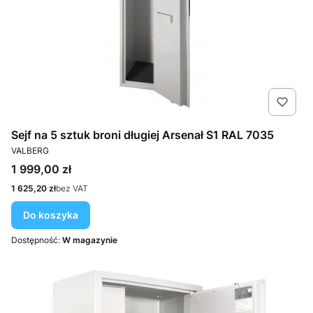
Sejf na 5 sztuk broni długiej Arsenał S1 RAL 7035
PRODUCENT
VALBERG
Cena
1 999,00 zł
Cena
1 625,20 zł
bez VAT
Do koszyka
Dostępność:
W magazynie