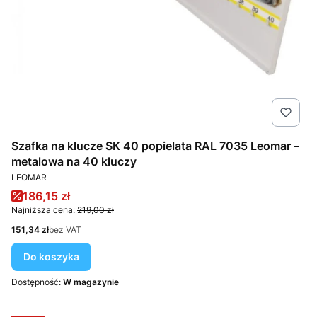
Szafka na klucze SK 40 popielata RAL 7035 Leomar –
metalowa na 40 kluczy
PRODUCENT
LEOMAR
Cena promocyjna
186,15 zł
Najniższa cena:
219,00 zł
Cena
151,34 zł
bez VAT
Do koszyka
Dostępność:
W magazynie