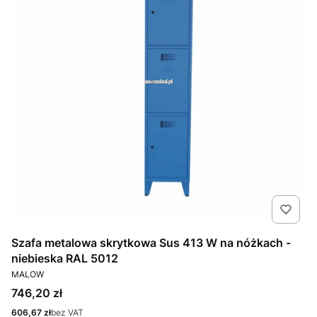
Szafa metalowa skrytkowa Sus 413 W na nóżkach -
niebieska RAL 5012
PRODUCENT
MALOW
Cena
746,20 zł
Cena
606,67 zł
bez VAT