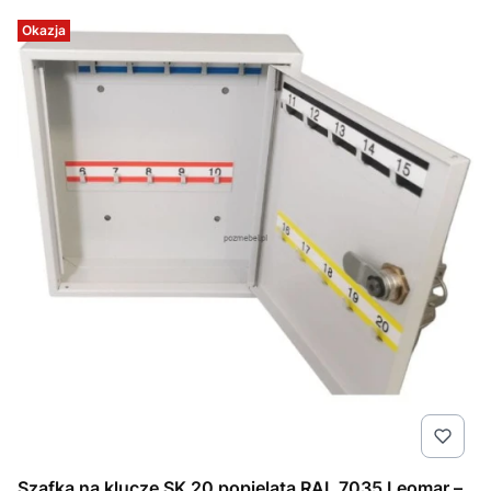
Okazja
Szafka na klucze SK 20 popielata RAL 7035 Leomar –