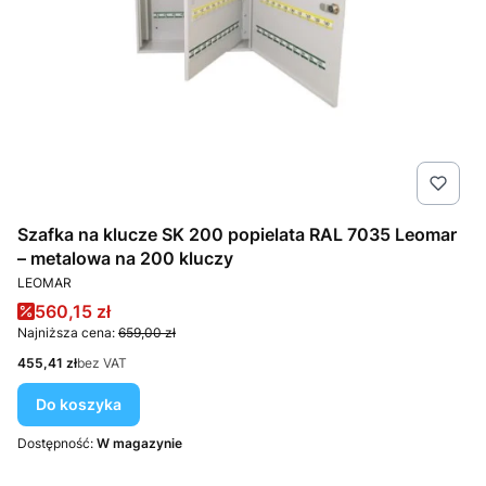
Szafka na klucze SK 200 popielata RAL 7035 Leomar
– metalowa na 200 kluczy
PRODUCENT
LEOMAR
Cena promocyjna
560,15 zł
Najniższa cena:
659,00 zł
Cena
455,41 zł
bez VAT
Do koszyka
Dostępność:
W magazynie