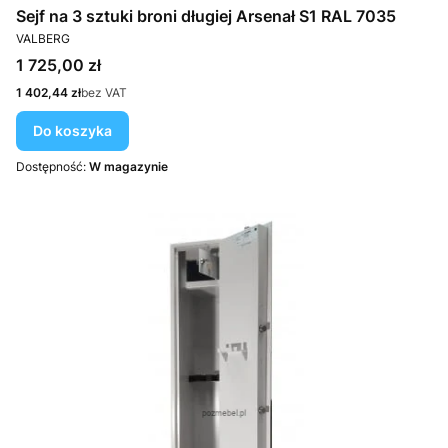
Sejf na 3 sztuki broni długiej Arsenał S1 RAL 7035
PRODUCENT
VALBERG
Cena
1 725,00 zł
Cena
1 402,44 zł
bez VAT
Do koszyka
Dostępność:
W magazynie