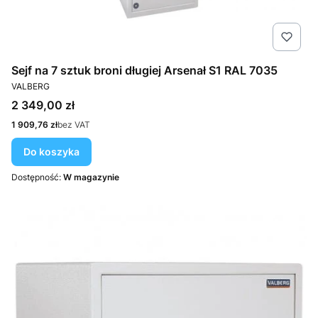
Sejf na 7 sztuk broni długiej Arsenał S1 RAL 7035
PRODUCENT
VALBERG
Cena
2 349,00 zł
Cena
1 909,76 zł
bez VAT
Do koszyka
Dostępność:
W magazynie