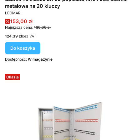
metalowa na 20 kluczy
PRODUCENT
LEOMAR
Cena promocyjna
153,00 zł
Najniższa cena:
180,00 zł
Cena
124,39 zł
bez VAT
Do koszyka
Dostępność:
W magazynie
Okazja