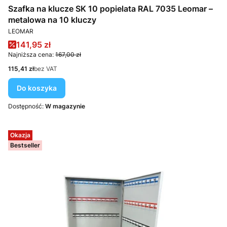
Szafka na klucze SK 10 popielata RAL 7035 Leomar –
metalowa na 10 kluczy
PRODUCENT
LEOMAR
Cena promocyjna
141,95 zł
Najniższa cena:
167,00 zł
Cena
115,41 zł
bez VAT
Do koszyka
Dostępność:
W magazynie
Okazja
Bestseller