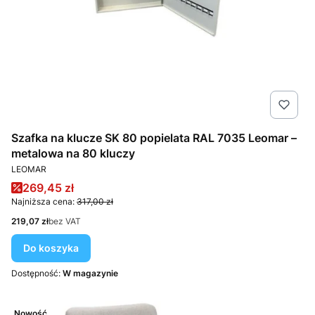
Szafka na klucze SK 80 popielata RAL 7035 Leomar –
metalowa na 80 kluczy
PRODUCENT
LEOMAR
Cena promocyjna
269,45 zł
Najniższa cena:
317,00 zł
Cena
219,07 zł
bez VAT
Do koszyka
Dostępność:
W magazynie
Nowość