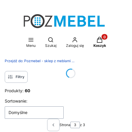
Produkty w koszy
Otwórz wyszukiwarkę
Menu
Szukaj
Zaloguj się
Koszyk
Przejdź do:
Pozmebel - sklep z meblami metalowymi
Filtry
Produkty:
60
Lista produktów
Sortowanie:
Domyślne
Strona
z 3
Poprzednie produkty