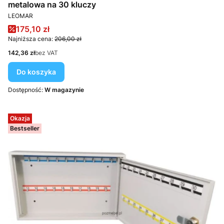
metalowa na 30 kluczy
PRODUCENT
LEOMAR
Cena promocyjna
175,10 zł
Najniższa cena:
206,00 zł
Cena
142,36 zł
bez VAT
Do koszyka
Dostępność:
W magazynie
Okazja
Bestseller