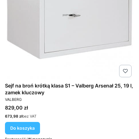
Sejf na broń krótką klasa S1 – Valberg Arsenał 25, 19 l,
zamek kluczowy
PRODUCENT
VALBERG
Cena
829,00 zł
Cena
673,98 zł
bez VAT
Do koszyka