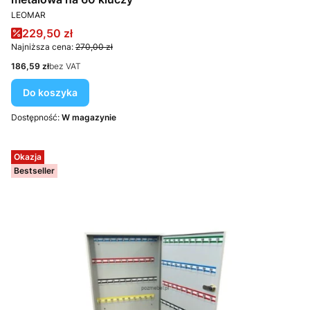
PRODUCENT
LEOMAR
Cena promocyjna
229,50 zł
Najniższa cena:
270,00 zł
Cena
186,59 zł
bez VAT
Do koszyka
Dostępność:
W magazynie
Okazja
Bestseller