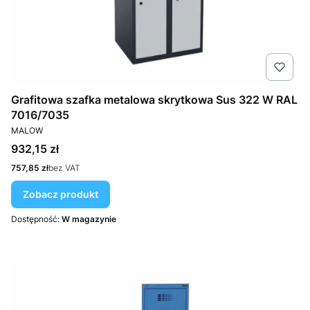
Grafitowa szafka metalowa skrytkowa Sus 322 W RAL
7016/7035
PRODUCENT
MALOW
Cena
932,15 zł
Cena
757,85 zł
bez VAT
Zobacz produkt
Dostępność:
W magazynie