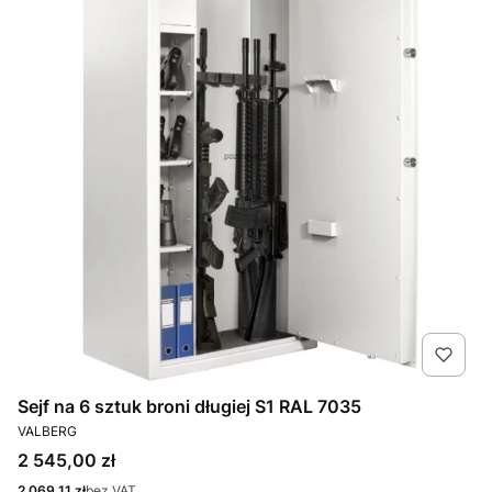
Sejf na 6 sztuk broni długiej S1 RAL 7035
PRODUCENT
VALBERG
Cena
2 545,00 zł
Cena
2 069,11 zł
bez VAT