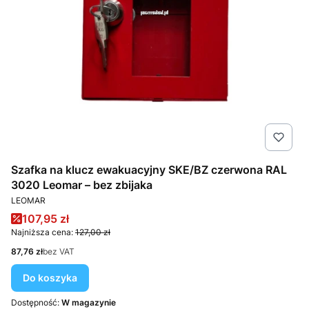
Szafka na klucz ewakuacyjny SKE/BZ czerwona RAL
3020 Leomar – bez zbijaka
PRODUCENT
LEOMAR
Cena promocyjna
107,95 zł
Najniższa cena:
127,00 zł
Cena
87,76 zł
bez VAT
Do koszyka
Dostępność:
W magazynie