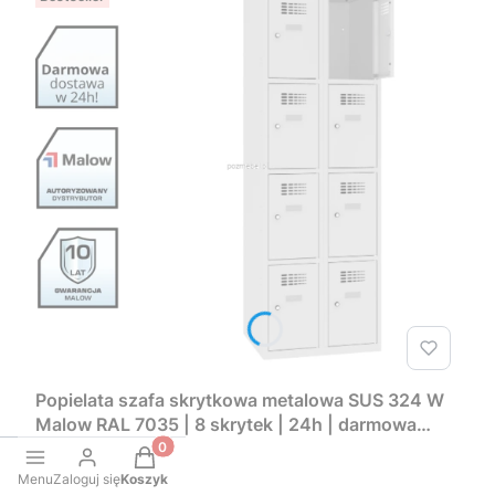
Popielata szafa skrytkowa metalowa SUS 324 W
Malow RAL 7035 | 8 skrytek | 24h | darmowa
PRODUCENT
dostawa
MALOW
Produkty w koszyku: 0. Zobacz szczegóły
Cena promocyjna
1 066,05 zł
Menu
Zaloguj się
Koszyk