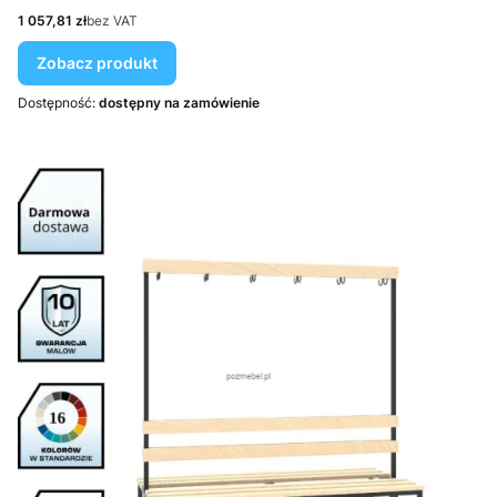
Cena
1 057,81 zł
bez VAT
Zobacz produkt
Dostępność:
dostępny na zamówienie