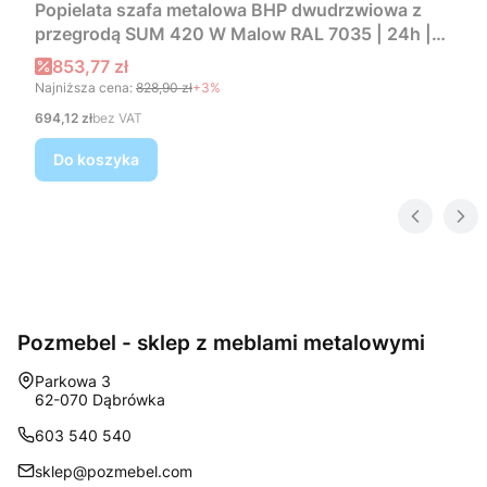
Popielata szafa metalowa BHP dwudrzwiowa z
przegrodą SUM 420 W Malow RAL 7035 | 24h |
darmowa dostawa
Cena promocyjna
853,77 zł
Najniższa cena:
828,90 zł
+3%
Cena
694,12 zł
bez VAT
Do koszyka
Pozmebel - sklep z meblami metalowymi
Adres:
Parkowa 3
62-070 Dąbrówka
603 540 540
sklep@pozmebel.com