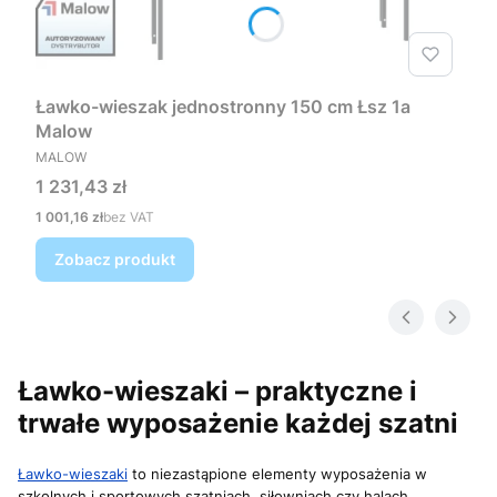
Ławko-wieszak jednostronny 150 cm Łsz 1a
Malow
PRODUCENT
MALOW
Cena
1 231,43 zł
Cena
1 001,16 zł
bez VAT
Zobacz produkt
Ławko-wieszaki – praktyczne i
trwałe wyposażenie każdej szatni
Ławko-wieszaki
to niezastąpione elementy wyposażenia w
szkolnych i sportowych szatniach, siłowniach czy halach