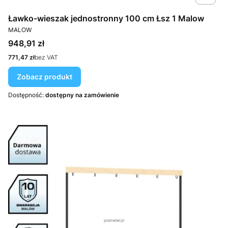
Ławko-wieszak jednostronny 100 cm Łsz 1 Malow
PRODUCENT
MALOW
Cena
948,91 zł
Cena
771,47 zł
bez VAT
Zobacz produkt
Dostępność:
dostępny na zamówienie