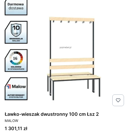
Ławko-wieszak dwustronny 100 cm Łsz 2
PRODUCENT
MALOW
Cena
1 301,11 zł