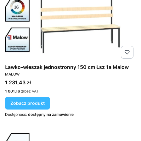
Ławko-wieszak jednostronny 150 cm Łsz 1a Malow
PRODUCENT
MALOW
Cena
1 231,43 zł
Cena
1 001,16 zł
bez VAT
Zobacz produkt
Dostępność:
dostępny na zamówienie