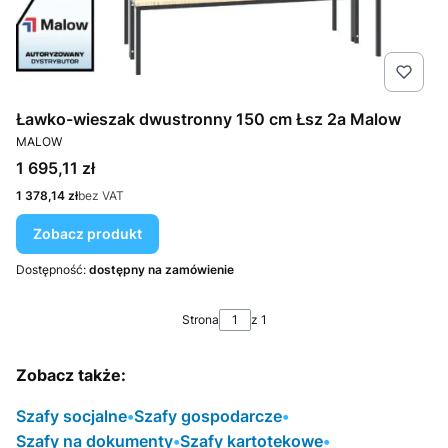
Ławko-wieszak dwustronny 150 cm Łsz 2a Malow
PRODUCENT
MALOW
Cena
1 695,11 zł
Cena
1 378,14 zł
bez VAT
Zobacz produkt
Dostępność:
dostępny na zamówienie
Strona
z 1
Zobacz także:
Szafy socjalne
•
Szafy gospodarcze
•
Szafy na dokumenty
•
Szafy kartotekowe
•