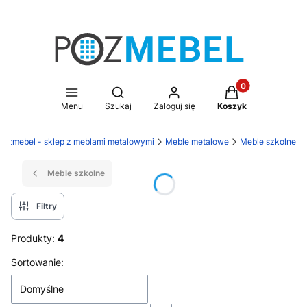
Produkty w koszy
Otwórz wyszukiwarkę
Menu
Szukaj
Zaloguj się
Koszyk
Pozmebel - sklep z meblami metalowymi
Meble metalowe
Meble szkolne
Meble szkolne
Filtry
Produkty:
4
Lista produktów
Sortowanie:
Domyślne