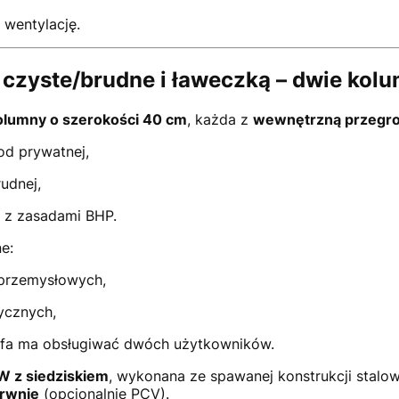
 wentylację.
 czyste/brudne i ławeczką – dwie kol
olumny o szerokości 40 cm
, każda z
wewnętrzną przegr
od prywatnej,
rudnej,
 z zasadami BHP.
e:
 przemysłowych,
ycznych,
afa ma obsługiwać dwóch użytkowników.
W z siedziskiem
, wykonana ze spawanej konstrukcji stalow
rwnie
(opcjonalnie PCV).