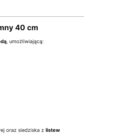
umny 40 cm
odą
, umożliwiającą:
ej oraz siedziska z
listew