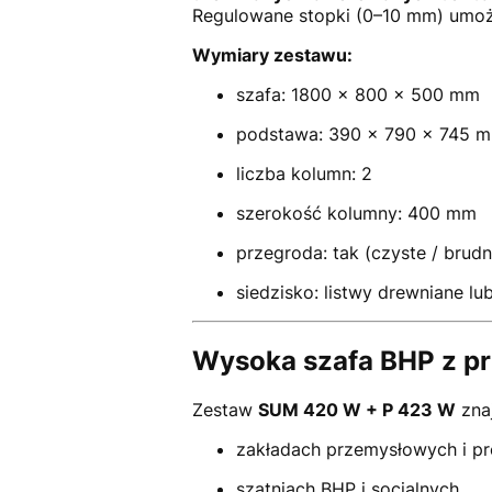
Regulowane stopki (0–10 mm) umoż
Wymiary zestawu:
szafa: 1800 × 800 × 500 mm
podstawa: 390 × 790 × 745 
liczba kolumn: 2
szerokość kolumny: 400 mm
przegroda: tak (czyste / brudn
siedzisko: listwy drewniane l
Wysoka szafa BHP z pr
Zestaw
SUM 420 W + P 423 W
znaj
zakładach przemysłowych i pr
szatniach BHP i socjalnych,