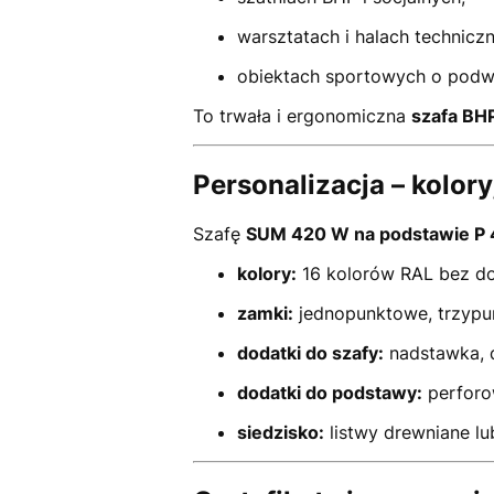
warsztatach i halach technicz
obiektach sportowych o podw
To trwała i ergonomiczna
szafa BHP
Personalizacja – kolor
Szafę
SUM 420 W na podstawie P
kolory:
16 kolorów RAL bez dop
zamki:
jednopunktowe, trzypun
dodatki do szafy:
nadstawka, 
dodatki do podstawy:
perforo
siedzisko:
listwy drewniane lu