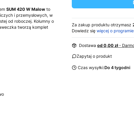
iem
SUM 420 W Malow
to
czych i przemysłowych, w
tej od roboczej. Kolumny o
Za zakup produktu otrzymasz
ławeczka tworzą komplet
Dowiedz się
więcej o programie
Dostawa
od 0,00 zł
- Darmo
Zapytaj o produkt
Czas wysyłki:
Do 4 tygodni
wo