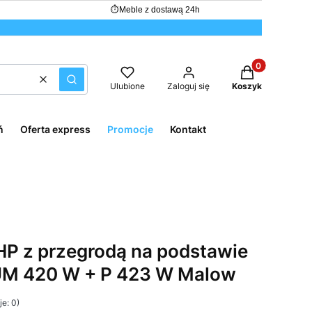
⏱
Meble z dostawą 24h
Produkty w kos
Wyczyść
Szukaj
Ulubione
Zaloguj się
Koszyk
ń
Oferta express
Promocje
Kontakt
P z przegrodą na podstawie
SUM 420 W + P 423 W Malow
e: 0)