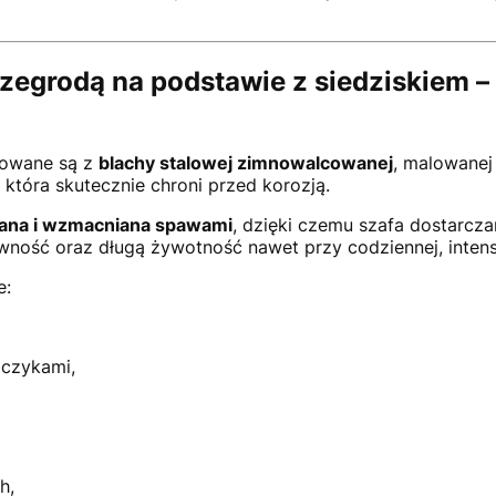
egrodą na podstawie z siedziskiem – 
owane są z
blachy stalowej zimnowalcowanej
, malowanej
, która skutecznie chroni przed korozją.
wana i wzmacniana spawami
, dzięki czemu szafa dostarcza
ność oraz długą żywotność nawet przy codziennej, intensy
e:
czykami,
h,