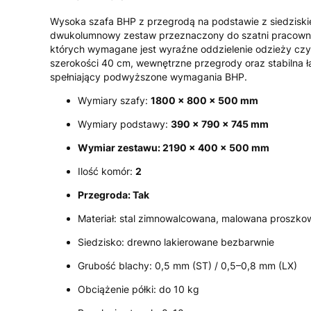
Wysoka szafa BHP z przegrodą na podstawie z siedzisk
dwukolumnowy zestaw przeznaczony do szatni pracowni
których wymagane jest wyraźne oddzielenie odzieży czys
szerokości 40 cm, wewnętrzne przegrody oraz stabilna 
spełniający podwyższone wymagania BHP.
Wymiary szafy:
1800 x 800 x 500 mm
Wymiary podstawy:
390 x 790 x 745 mm
Wymiar zestawu: 2190 x 400 x 500 mm
Ilość komór:
2
Przegroda: Tak
Materiał: stal zimnowalcowana, malowana proszko
Siedzisko: drewno lakierowane bezbarwnie
Grubość blachy: 0,5 mm (ST) / 0,5–0,8 mm (LX)
Obciążenie półki: do 10 kg