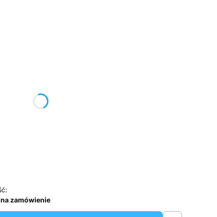
żnić się ceną
ść:
 na zamówienie