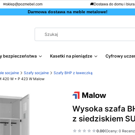
✉
sklep@pozmebel.com
🚚
Dostawa do domu i biura
Darmowa dostawa na meble metalowe!
afy bezpieczeństwa
Kasetki na pieniądze
Cyfrowy ucze
le socjalne
Szafy socjalne
Szafy BHP z ławeczką
UM 420 W + P 423 W Malow
Wysoka szafa BH
z siedziskiem 
0.00
(Oceny: 0 Recenzj