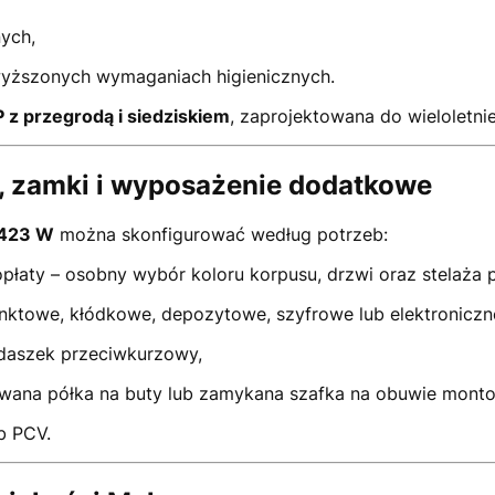
nych,
yższonych wymaganiach higienicznych.
 z przegrodą i siedziskiem
, zaprojektowana do wieloletni
y, zamki i wyposażenie dodatkowe
 423 W
można skonfigurować według potrzeb:
łaty – osobny wybór koloru korpusu, drzwi oraz stelaża 
ktowe, kłódkowe, depozytowe, szyfrowe lub elektroniczne
daszek przeciwkurzowy,
wana półka na buty lub zamykana szafka na obuwie monto
b PCV.