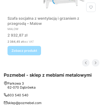
Szafa socjalna z wentylacją i grzaniem z
przegrodą – Malow
PRODUCENT
MALOW
Cena
2 932,87 zł
Cena
2 384,45 zł
bez VAT
Zobacz produkt
Pozmebel - sklep z meblami metalowymi
Adres:
Parkowa 3
62-070 Dąbrówka
603 540 540
sklep@pozmebel.com