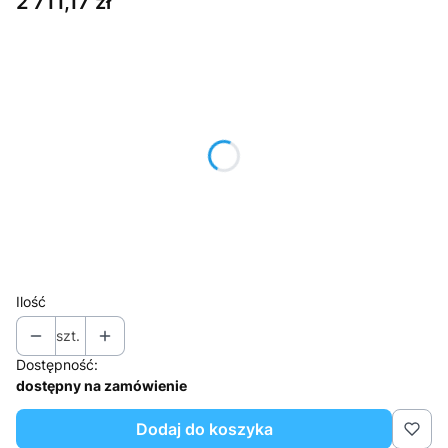
Cena
2 711,17 zł
Wybierz wariant produktu:
Poszczególne warianty mogą różnić się ceną
*
Zamek
Wybierz
*
Wyposażenie
Wybierz
Ilość
szt.
Dostępność:
dostępny na zamówienie
Dodaj do koszyka