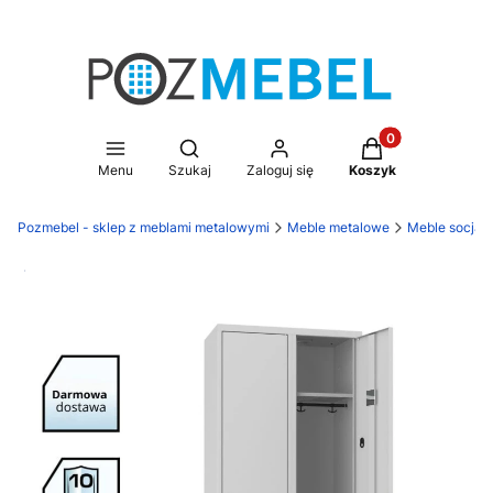
Produkty w koszy
Otwórz wyszukiwarkę
Menu
Szukaj
Zaloguj się
Koszyk
Pozmebel - sklep z meblami metalowymi
Meble metalowe
Meble socjal
Darmowa dostawa