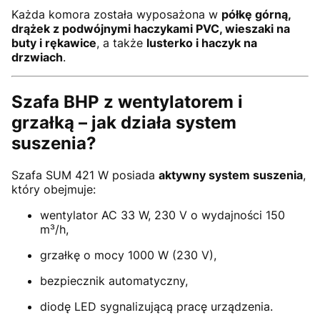
Każda komora została wyposażona w
półkę górną,
drążek z podwójnymi haczykami PVC, wieszaki na
buty i rękawice
, a także
lusterko i haczyk na
drzwiach
.
Szafa BHP z wentylatorem i
grzałką – jak działa system
suszenia?
Szafa SUM 421 W posiada
aktywny system suszenia
,
który obejmuje:
wentylator AC 33 W, 230 V o wydajności 150
m³/h,
grzałkę o mocy 1000 W (230 V),
bezpiecznik automatyczny,
diodę LED sygnalizującą pracę urządzenia.