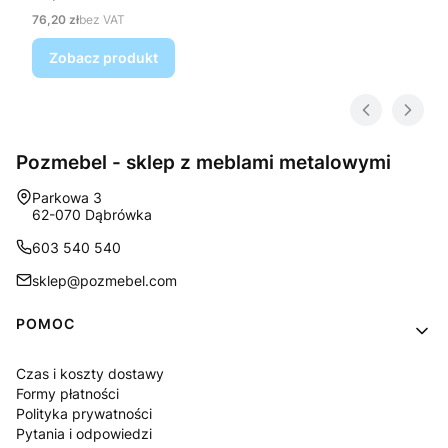
Cena
76,20 zł
bez VAT
Zobacz produkt
Pozmebel - sklep z meblami metalowymi
Adres:
Parkowa 3
62-070 Dąbrówka
603 540 540
sklep@pozmebel.com
Linki w stopce
POMOC
Czas i koszty dostawy
Formy płatności
Polityka prywatności
Pytania i odpowiedzi