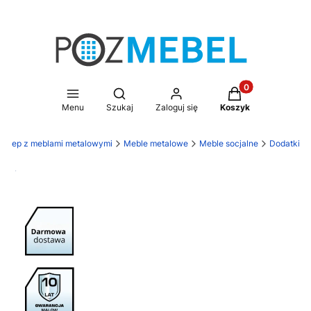
Produkty w koszy
Otwórz wyszukiwarkę
Menu
Szukaj
Zaloguj się
Koszyk
 sklep z meblami metalowymi
Meble metalowe
Meble socjalne
Dodatki
Darmowa dostawa