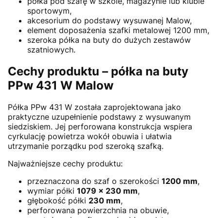
półka pod szafę w szkole, magazynie lub klubie
sportowym,
akcesorium do podstawy wysuwanej Malow,
element doposażenia szafki metalowej 1200 mm,
szeroka półka na buty do dużych zestawów
szatniowych.
Cechy produktu – półka na buty
PPw 431 W Malow
Półka PPw 431 W została zaprojektowana jako
praktyczne uzupełnienie podstawy z wysuwanym
siedziskiem. Jej perforowana konstrukcja wspiera
cyrkulację powietrza wokół obuwia i ułatwia
utrzymanie porządku pod szeroką szafką.
Najważniejsze cechy produktu:
przeznaczona do szaf o szerokości
1200 mm
,
wymiar półki
1079 × 230 mm
,
głębokość półki
230 mm
,
perforowana powierzchnia na obuwie,