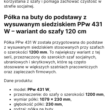
korzystania z szafy i pomaga zachować czystość w
strefie socjalnej.
Półka na buty do podstawy z
wysuwanym siedziskiem PPw 431
W – wariant do szafy 120 cm
Półka PPw 431 W została przygotowana do podstaw
z wysuwanym siedziskiem stosowanych przy szafach
o szerokości
1200 mm
. To największy wariant z tej
serii, przeznaczony do szerokich szaf socjalnych,
ubraniowych i skrytkowych, które są często
stosowane w większych szatniach pracowniczych
oraz zapleczach firmowych.
Dane produktu:
model:
PPw 431 W
,
przeznaczenie: do szafy o szerokości
1200 mm
,
wymiar półki:
1079 × 230 mm
,
głębokość półki:
230 mm
,
rodzaj: półka na buty,