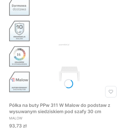
Półka na buty PPw 311 W Malow do podstaw z
wysuwanym siedziskiem pod szafy 30 cm
PRODUCENT
MALOW
Cena
93,73 zł