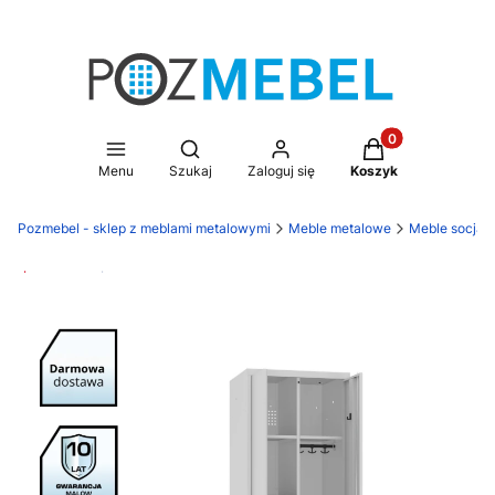
Produkty w koszy
Otwórz wyszukiwarkę
Menu
Szukaj
Zaloguj się
Koszyk
Pozmebel - sklep z meblami metalowymi
Meble metalowe
Meble socjal
Promocja
Darmowa dostawa