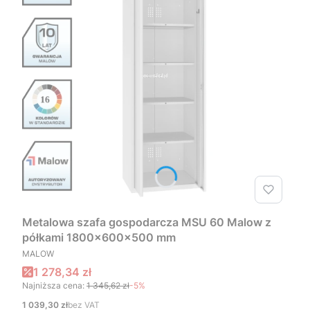
Metalowa szafa gospodarcza MSU 60 Malow z
półkami 1800x600x500 mm
PRODUCENT
MALOW
Cena promocyjna
1 278,34 zł
Najniższa cena:
1 345,62 zł
-5%
Cena
1 039,30 zł
bez VAT