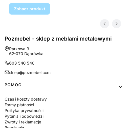
Zobacz produkt
Pozmebel - sklep z meblami metalowymi
Adres:
Parkowa 3
62-070 Dąbrówka
603 540 540
sklep@pozmebel.com
Linki w stopce
POMOC
Czas i koszty dostawy
Formy płatności
Polityka prywatności
Pytania i odpowiedzi
Zwroty i reklamacje
Regulamin