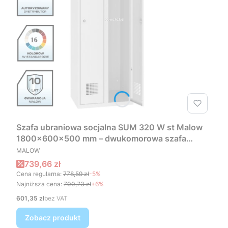
Szafa ubraniowa socjalna SUM 320 W st Malow
1800x600x500 mm – dwukomorowa szafa
PRODUCENT
metalowa 60 cm
MALOW
Cena promocyjna
739,66 zł
Cena regularna:
778,59 zł
-5%
Najniższa cena:
700,73 zł
+6%
Cena
601,35 zł
bez VAT
Zobacz produkt