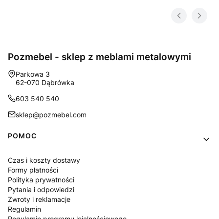
Pozmebel - sklep z meblami metalowymi
Adres:
Parkowa 3
62-070 Dąbrówka
603 540 540
sklep@pozmebel.com
Linki w stopce
POMOC
Czas i koszty dostawy
Formy płatności
Polityka prywatności
Pytania i odpowiedzi
Zwroty i reklamacje
Regulamin
Regulamin programu lojalnościowego