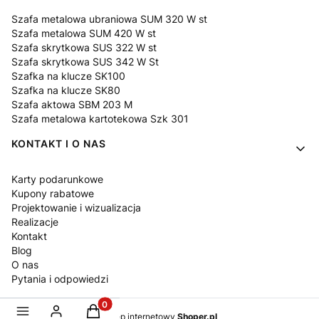
Szafa metalowa ubraniowa SUM 320 W st
Szafa metalowa SUM 420 W st
Szafa skrytkowa SUS 322 W st
Szafa skrytkowa SUS 342 W St
Szafka na klucze SK100
Szafka na klucze SK80
Szafa aktowa SBM 203 M
Szafa metalowa kartotekowa Szk 301
KONTAKT I O NAS
Karty podarunkowe
Kupony rabatowe
Projektowanie i wizualizacja
Realizacje
Kontakt
Blog
O nas
Pytania i odpowiedzi
Produkty w koszyku: 0. Zobacz szczegóły
Sklep internetowy
Shoper.pl