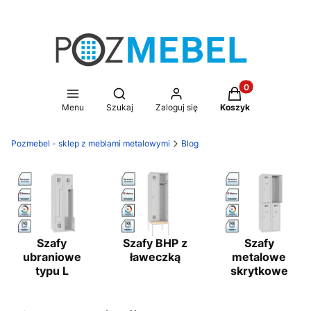
Produkty w koszy
Otwórz wyszukiwarkę
Menu
Szukaj
Zaloguj się
Koszyk
Pozmebel - sklep z meblami metalowymi
Blog
Szafy
Szafy BHP z
Szafy
ubraniowe
ławeczką
metalowe
typu L
skrytkowe