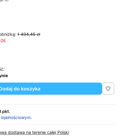
obniżką:
1 494,45 zł
026
ść:
ynie
Dodaj do koszyka
3 pkt
.
 lojalnościowym.
wa dostawa na terenie całej Polski