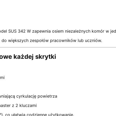
del SUS 342 W zapewnia osiem niezależnych komór w jednej
m do większych zespołów pracowników lub uczniów.
we każdej skrytki
ami
niającą cyrkulację powietrza
aster z 2 kluczami
°), co ułatwia codzienne użytkowanie.