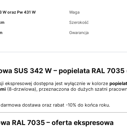
3 W oraz Pw 431 W
Waga
cm
Szerokość
cm
Gwarancja
owa SUS 342 W – popielata RAL 7035 
i ekspresowej dostępna jest wyłącznie w kolorze
popiela
ami
(8-drzwiowa), przeznaczona do dużych szatni pracownic
darmowa dostawa oraz rabat -10% do końca roku.
kowa RAL 7035 – oferta ekspresowa