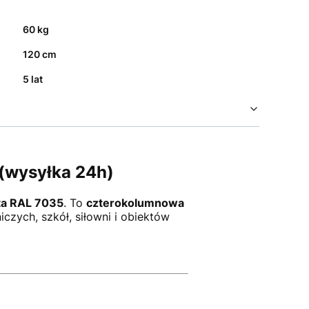
60 kg
120 cm
5 lat
(wysyłka 24h)
ta RAL 7035
. To
czterokolumnowa
zych, szkół, siłowni i obiektów