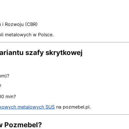
ń i Rozwoju (CBR)
bli metalowych w Polsce.
ariantu szafy skrytkowej
mm)?
?
300 mm?
tkowych metalowych SUS
na pozmebel.pl.
 w Pozmebel?