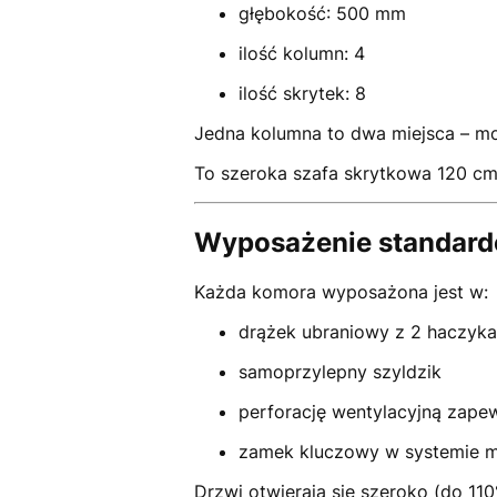
głębokość: 500 mm
ilość kolumn: 4
ilość skrytek: 8
Jedna kolumna to dwa miejsca – mo
To szeroka szafa skrytkowa 120 c
Wyposażenie standardo
Każda komora wyposażona jest w:
drążek ubraniowy z 2 haczyk
samoprzylepny szyldzik
perforację wentylacyjną zapew
zamek kluczowy w systemie m
Drzwi otwierają się szeroko (do 110