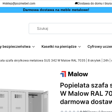
✉
sklep@pozmebel.com
🚚
Dostawa do domu i biura
Darmowa dostawa na meble metalowe!
afy bezpieczeństwa
Kasetki na pieniądze
Cyfrowy ucze
lata szafa skrytkowa metalowa SUS 342 W Malow RAL 7035 | 8 skrytek | 24h 
Popielata szafa
W Malow RAL 7035
darmowa dosta
0.00
(Oceny: 0 Recenzj