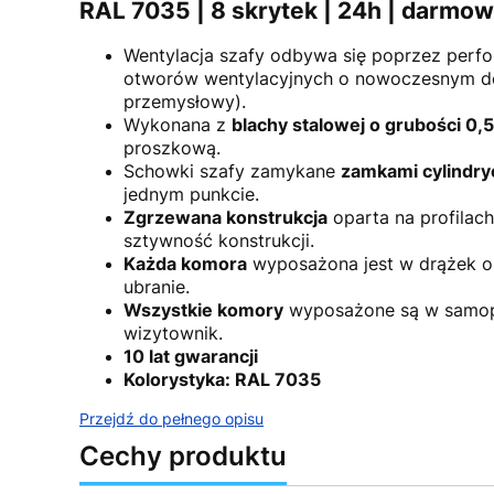
RAL 7035 | 8 skrytek | 24h | darmo
Wentylacja szafy odbywa się poprzez perf
otworów wentylacyjnych o nowoczesnym de
przemysłowy).
Wykonana z
blachy stalowej o grubości 0
proszkową.
Schowki szafy zamykane
zamkami cylindr
jednym punkcie.
Zgrzewana konstrukcja
oparta na profilac
sztywność konstrukcji.
Każda komora
wyposażona jest w drążek o
ubranie.
Wszystkie komory
wyposażone są w samop
wizytownik.
10 lat gwarancji
Kolorystyka: RAL 7035
Przejdź do pełnego opisu
Cechy produktu