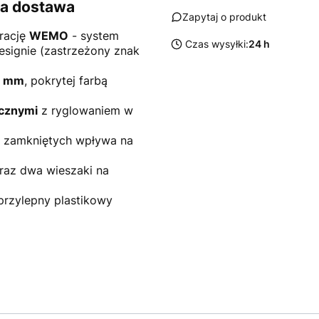
wa dostawa
Zapytaj o produkt
orację
WEMO
- system
Czas wysyłki:
24 h
signie (zastrzeżony znak
,5 mm
, pokrytej farbą
ycznymi
z ryglowaniem w
h zamkniętych wpływa na
raz dwa wieszaki na
rzylepny plastikowy