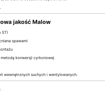
.
łowa jakość Malow
a ST)
cniana spawami
montażu
 metodą konwersji cyrkonowej
ń wewnętrznych suchych i wentylowanych.
a