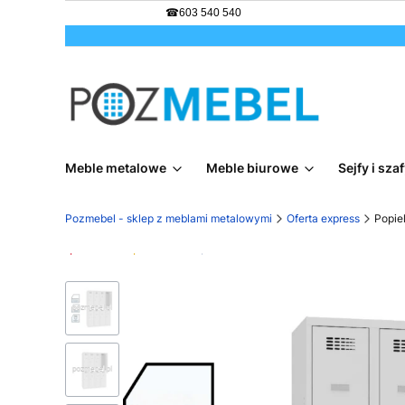
☎
603 540 540
Meble metalowe
Meble biurowe
Sejfy i sz
Pozmebel - sklep z meblami metalowymi
Oferta express
Popie
Promocja
Bestseller
Darmowa dostawa