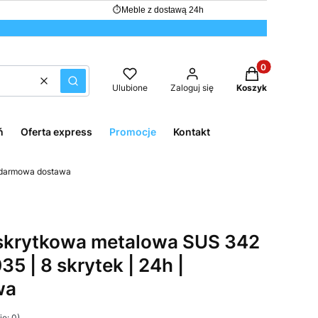
⏱
Meble z dostawą 24h
Produkty w kos
Wyczyść
Szukaj
Ulubione
Zaloguj się
Koszyk
ń
Oferta express
Promocje
Kontakt
| darmowa dostawa
 skrytkowa metalowa SUS 342
 | 8 skrytek | 24h |
wa
e: 0)