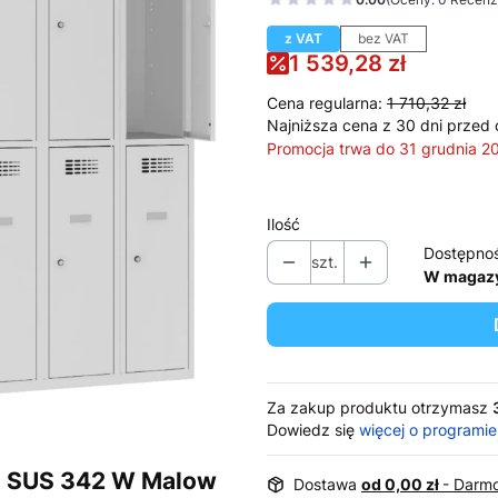
z VAT
bez VAT
1 539,28 zł
Cena regularna:
1 710,32 zł
Najniższa cena z 30 dni przed 
Promocja trwa do 31 grudnia 2
Ilość
Dostępno
szt.
W magaz
Za zakup produktu otrzymasz
Dowiedz się
więcej o programie
wa SUS 342 W Malow
Dostawa
od 0,00 zł
- Darmo