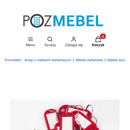
Produkty w koszy
Otwórz wyszukiwarkę
Menu
Szukaj
Zaloguj się
Koszyk
Pozmebel - sklep z meblami metalowymi
Meble metalowe
Meble socjal
Darmowa dostawa