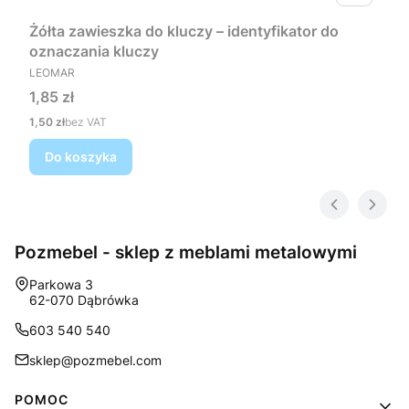
Żółta zawieszka do kluczy – identyfikator do
oznaczania kluczy
PRODUCENT
LEOMAR
Cena
1,85 zł
Cena
1,50 zł
bez VAT
Do koszyka
Pozmebel - sklep z meblami metalowymi
Adres:
Parkowa 3
62-070 Dąbrówka
603 540 540
sklep@pozmebel.com
Linki w stopce
POMOC