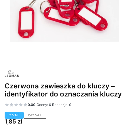
Czerwona zawieszka do kluczy –
identyfikator do oznaczania kluczy
0.00
(Oceny: 0 Recenzje: 0)
z VAT
bez VAT
Cena
1,85 zł