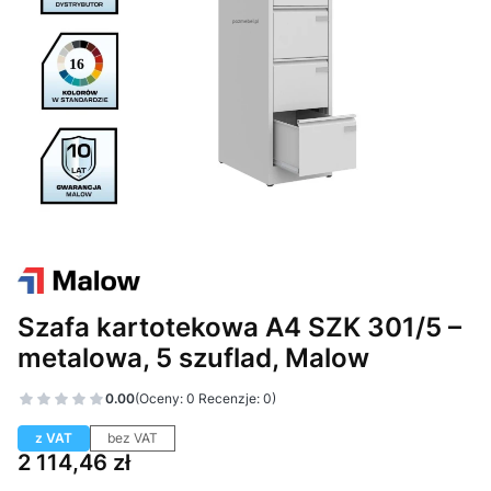
Szafa kartotekowa A4 SZK 301/5 –
metalowa, 5 szuflad, Malow
0.00
(Oceny: 0 Recenzje: 0)
z VAT
bez VAT
Cena
2 114,46 zł