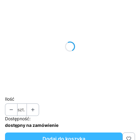
Wybierz wariant produktu:
Poszczególne warianty mogą różnić się ceną
*
Części szafy wykonane z blachy
Wybierz
Kolor frontu
Opcjonalne
Pokaż wszystkie kolory
*
Kolor korpusu
Pokaż wszystkie kolory
Ilość
szt.
Dostępność:
dostępny na zamówienie
Dodaj do koszyka