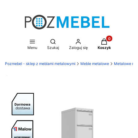
Produkty w koszy
Otwórz wyszukiwarkę
Menu
Szukaj
Zaloguj się
Koszyk
Pozmebel - sklep z meblami metalowymi
Meble metalowe
Metalowe meb
Darmowa dostawa