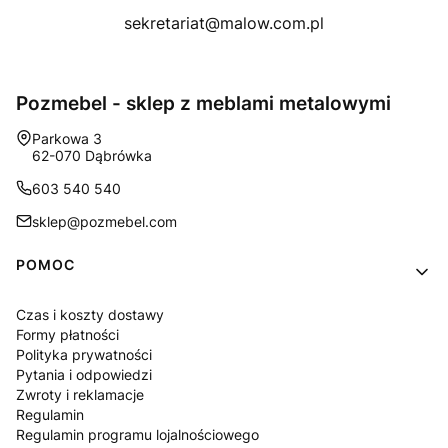
sekretariat@malow.com.pl
Pozmebel - sklep z meblami metalowymi
Adres:
Parkowa 3
62-070 Dąbrówka
603 540 540
sklep@pozmebel.com
Linki w stopce
POMOC
Czas i koszty dostawy
Formy płatności
Polityka prywatności
Pytania i odpowiedzi
Zwroty i reklamacje
Regulamin
Regulamin programu lojalnościowego