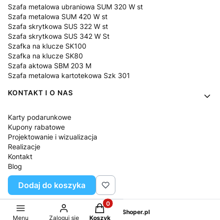
Szafa metalowa ubraniowa SUM 320 W st
Szafa metalowa SUM 420 W st
Szafa skrytkowa SUS 322 W st
Szafa skrytkowa SUS 342 W St
Szafka na klucze SK100
Szafka na klucze SK80
Szafa aktowa SBM 203 M
Szafa metalowa kartotekowa Szk 301
KONTAKT I O NAS
Karty podarunkowe
Kupony rabatowe
Projektowanie i wizualizacja
Realizacje
Kontakt
Blog
O nas
Dodaj do koszyka
Pytania i odpowiedzi
Produkty w koszyku: 0. Zobacz sz
Sklep internetowy
Shoper.pl
Menu
Zaloguj się
Koszyk