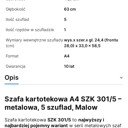
Głębokość
63 cm
Ilość szuflad
5
Ilość rzędów w szufladzie
1
Wymiary wewnętrzne szuflady
wys.x szer.x gł. 24,4 (frontu
(cm)
28,0) x 33,0 x 58,5
Format
A4
Gwarancja
10 lat
Opis
Szafa kartotekowa A4 SZK 301/5 –
metalowa, 5 szuflad, Malow
Szafa kartotekowa
SZK 301/5
to
najwyższy i
najbardziej pojemny wariant
w serii metalowych szaf