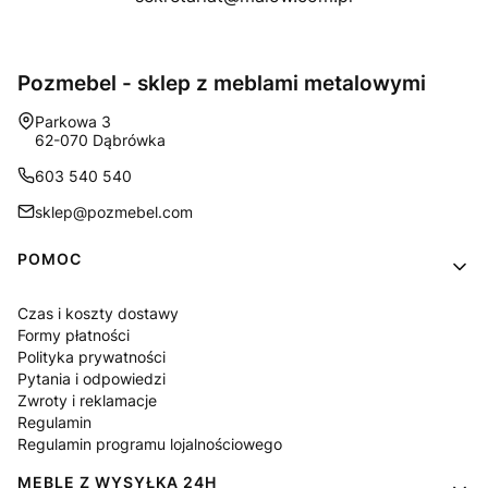
Pozmebel - sklep z meblami metalowymi
Adres:
Parkowa 3
62-070 Dąbrówka
603 540 540
sklep@pozmebel.com
Linki w stopce
POMOC
Czas i koszty dostawy
Formy płatności
Polityka prywatności
Pytania i odpowiedzi
Zwroty i reklamacje
Regulamin
Regulamin programu lojalnościowego
MEBLE Z WYSYŁKA 24H