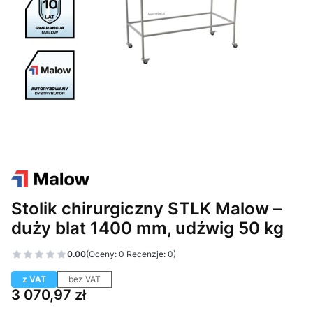
Stolik chirurgiczny STLK Malow –
duży blat 1400 mm, udźwig 50 kg
0.00
(Oceny: 0 Recenzje: 0)
z VAT
bez VAT
Cena
3 070,97 zł