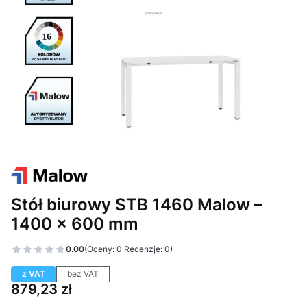
Stół biurowy STB 1460 Malow –
1400 × 600 mm
0.00
(Oceny: 0 Recenzje: 0)
z VAT
bez VAT
Cena
879,23 zł