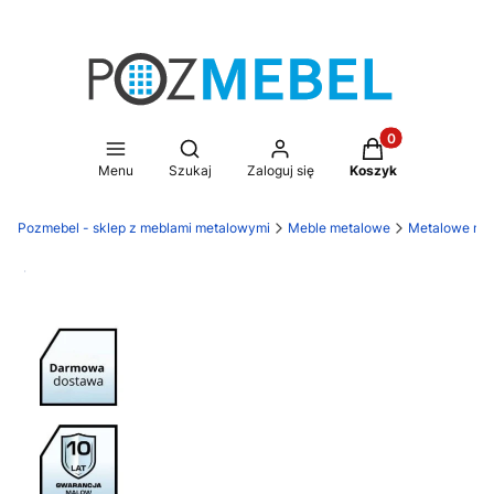
Produkty w koszy
Otwórz wyszukiwarkę
Menu
Szukaj
Zaloguj się
Koszyk
Pozmebel - sklep z meblami metalowymi
Meble metalowe
Metalowe meb
Darmowa dostawa