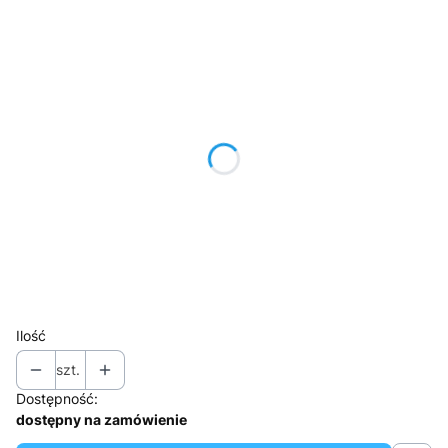
Wybierz wariant produktu:
Poszczególne warianty mogą różnić się ceną
*
Kolor blatu
Wybierz
*
Kolor stelażu
Pokaż wszystkie kolory
*
Osłona tylna do biurka
Wybierz
Ilość
szt.
Dostępność:
dostępny na zamówienie