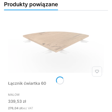
Produkty powiązane
Łącznik ćwiartka 60
PRODUCENT
MALOW
Cena
339,53 zł
Cena
276,04 zł
bez VAT