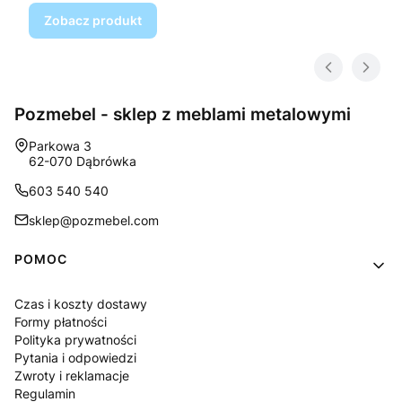
Zobacz produkt
Pozmebel - sklep z meblami metalowymi
Adres:
Parkowa 3
62-070 Dąbrówka
603 540 540
sklep@pozmebel.com
Linki w stopce
POMOC
Czas i koszty dostawy
Formy płatności
Polityka prywatności
Pytania i odpowiedzi
Zwroty i reklamacje
Regulamin