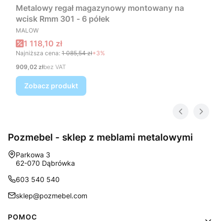
Metalowy regał magazynowy montowany na
wcisk Rmm 301 - 6 półek
PRODUCENT
MALOW
Cena promocyjna
1 118,10 zł
Najniższa cena:
1 085,54 zł
+3%
Cena
909,02 zł
bez VAT
Zobacz produkt
Pozmebel - sklep z meblami metalowymi
Adres:
Parkowa 3
62-070 Dąbrówka
603 540 540
sklep@pozmebel.com
Linki w stopce
POMOC