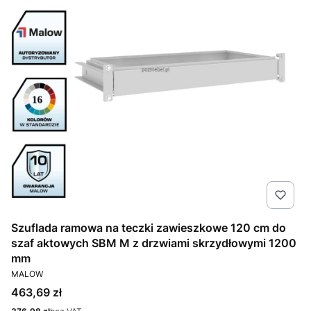
Szuflada ramowa na teczki zawieszkowe 120 cm do
szaf aktowych SBM M z drzwiami skrzydłowymi 1200
mm
PRODUCENT
MALOW
Cena
463,69 zł
Cena