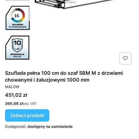
Szuflada pełna 100 cm do szaf SBM M z drzwiami
chowanymi i żaluzjowymi 1000 mm
PRODUCENT
MALOW
Cena
451,02 zł
Cena
366,68 zł
bez VAT
Zobacz produkt
Dostępność:
dostępny na zamówienie