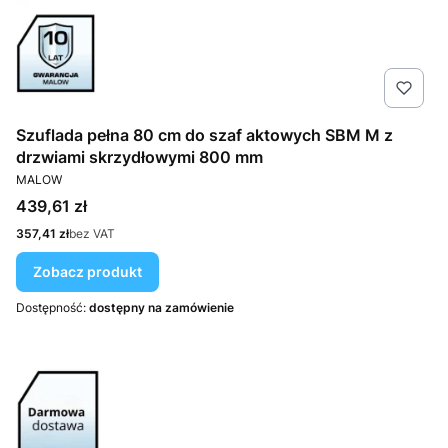
Szuflada pełna 80 cm do szaf aktowych SBM M z
drzwiami skrzydłowymi 800 mm
PRODUCENT
MALOW
Cena
439,61 zł
Cena
357,41 zł
bez VAT
Zobacz produkt
Dostępność:
dostępny na zamówienie