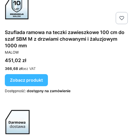
Szuflada ramowa na teczki zawieszkowe 100 cm do
szaf SBM M z drzwiami chowanymi i żaluzjowym
1000 mm
PRODUCENT
MALOW
Cena
451,02 zł
Cena
366,68 zł
bez VAT
Zobacz produkt
Dostępność:
dostępny na zamówienie