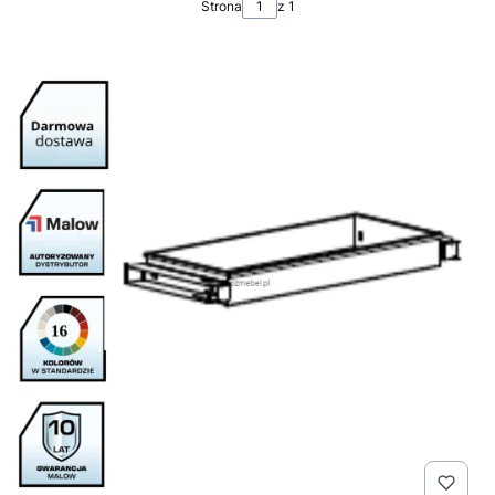
Strona
z 1