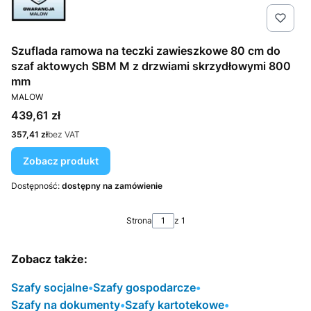
Szuflada ramowa na teczki zawieszkowe 80 cm do
szaf aktowych SBM M z drzwiami skrzydłowymi 800
mm
PRODUCENT
MALOW
Cena
439,61 zł
Cena
357,41 zł
bez VAT
Zobacz produkt
Dostępność:
dostępny na zamówienie
Strona
z 1
Zobacz także:
Szafy socjalne
•
Szafy gospodarcze
•
Szafy na dokumenty
•
Szafy kartotekowe
•