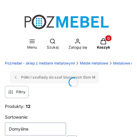
Produkty w koszy
Otwórz wyszukiwarkę
Menu
Szukaj
Zaloguj się
Koszyk
Pozmebel - sklep z meblami metalowymi
Meble metalowe
Metalowe meb
Półki i szuflady do szaf biurowych Sbm M
Filtry
Produkty:
12
Lista produktów
Sortowanie:
Domyślne