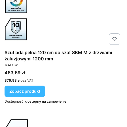
Szuflada pełna 120 cm do szaf SBM M z drzwiami
żaluzjowymi 1200 mm
PRODUCENT
MALOW
Cena
463,69 zł
Cena
376,98 zł
bez VAT
Zobacz produkt
Dostępność:
dostępny na zamówienie