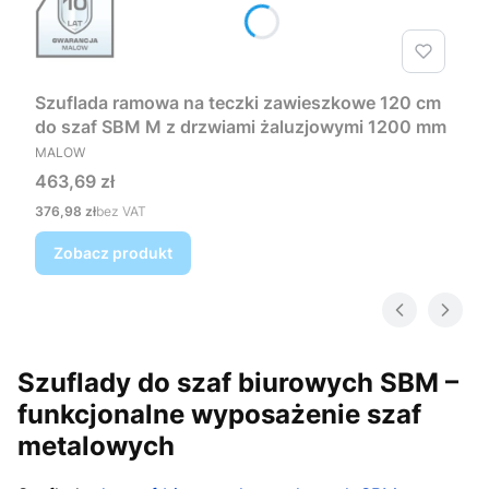
Szuflada ramowa na teczki zawieszkowe 120 cm
do szaf SBM M z drzwiami żaluzjowymi 1200 mm
PRODUCENT
MALOW
Cena
463,69 zł
Cena
376,98 zł
bez VAT
Zobacz produkt
Szuflady do szaf biurowych SBM –
funkcjonalne wyposażenie szaf
metalowych