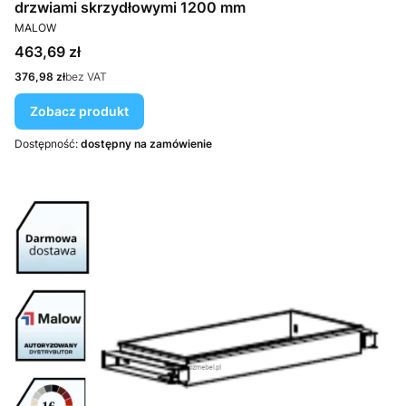
drzwiami skrzydłowymi 1200 mm
PRODUCENT
MALOW
Cena
463,69 zł
Cena
376,98 zł
bez VAT
Zobacz produkt
Dostępność:
dostępny na zamówienie