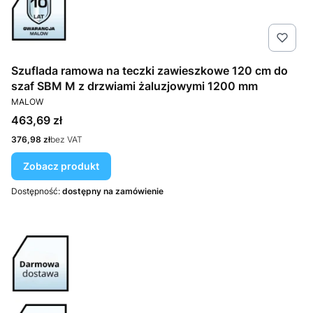
Szuflada ramowa na teczki zawieszkowe 120 cm do
szaf SBM M z drzwiami żaluzjowymi 1200 mm
PRODUCENT
MALOW
Cena
463,69 zł
Cena
376,98 zł
bez VAT
Zobacz produkt
Dostępność:
dostępny na zamówienie