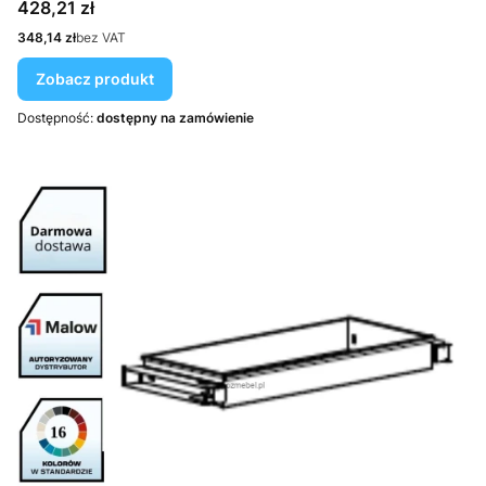
Cena
428,21 zł
Cena
348,14 zł
bez VAT
Zobacz produkt
Dostępność:
dostępny na zamówienie