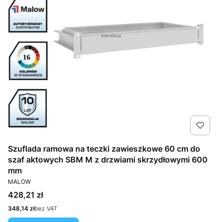
Szuflada ramowa na teczki zawieszkowe 60 cm do
szaf aktowych SBM M z drzwiami skrzydłowymi 600
mm
PRODUCENT
MALOW
Cena
428,21 zł
Cena
348,14 zł
bez VAT