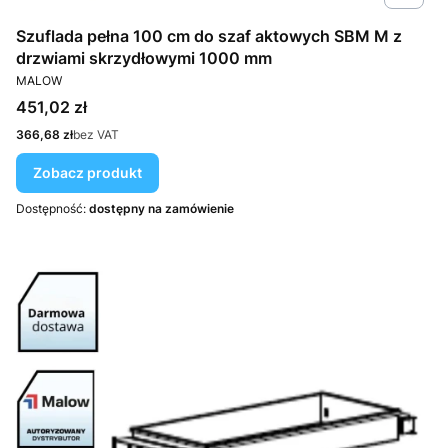
Szuflada pełna 100 cm do szaf aktowych SBM M z
drzwiami skrzydłowymi 1000 mm
PRODUCENT
MALOW
Cena
451,02 zł
Cena
366,68 zł
bez VAT
Zobacz produkt
Dostępność:
dostępny na zamówienie