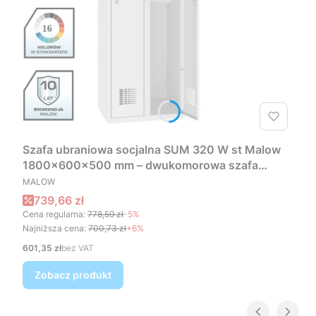
Szafa ubraniowa socjalna SUM 320 W st Malow
1800x600x500 mm – dwukomorowa szafa
PRODUCENT
metalowa 60 cm
MALOW
Cena promocyjna
739,66 zł
Cena regularna:
778,59 zł
-5%
Najniższa cena:
700,73 zł
+6%
Cena
601,35 zł
bez VAT
Zobacz produkt