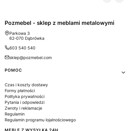
Pozmebel - sklep z meblami metalowymi
Adres:
Parkowa 3
62-070 Dąbrówka
603 540 540
sklep@pozmebel.com
Linki w stopce
POMOC
Czas i koszty dostawy
Formy płatności
Polityka prywatności
Pytania i odpowiedzi
Zwroty i reklamacje
Regulamin
Regulamin programu lojalnościowego
MEBLE Z WYSYŁKA 24H