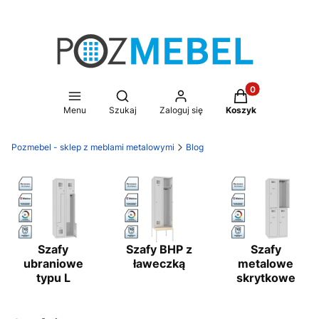
Produkty w koszy
Otwórz wyszukiwarkę
Menu
Szukaj
Zaloguj się
Koszyk
Pozmebel - sklep z meblami metalowymi
Blog
Szafy
Szafy BHP z
Szafy
ubraniowe
ławeczką
metalowe
typu L
skrytkowe